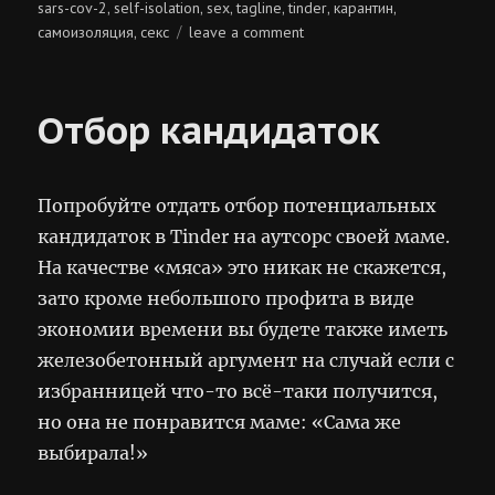
sars-cov-2
self-isolation
sex
tagline
tinder
карантин
,
,
,
,
,
,
on
самоизоляция
секс
leave a comment
,
fuck
for
life!
Отбор кандидаток
Попробуйте отдать отбор потенциальных
кандидаток в Tinder на аутсорс своей маме.
На качестве «мяса» это никак не скажется,
зато кроме небольшого профита в виде
экономии времени вы будете также иметь
железобетонный аргумент на случай если с
избранницей что-то всё-таки получится,
но она не понравится маме: «Сама же
выбирала!»