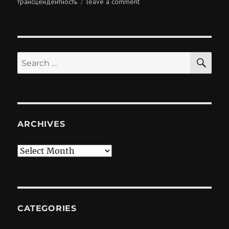
on
трансцендентность
leave a comment
трансцендентность
tinder
SE
Search
for:
ARCHIVES
Archives
CATEGORIES