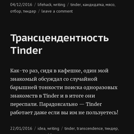
Posted
Categories
Tags
04/12/2016
lifehack
writing
tinder
кандидатка
мясо
,
,
,
,
on
on
отбор
тиндер
leave a comment
,
отбор
кандидаток
Трансцендентность
Tinder
Как-то раз, сидя в кафешке, один мой
знакомый обсуждал со случайной
барышней тонкости поиска одноразовых
знакомств в Tinder и в итоге они
переспали. Парадоксально — Тinder
работает даже если вы им не пользуетесь!
Posted
Categories
Tags
22/01/2016
idea
writing
tinder
transcendence
тиндер
,
,
,
,
on