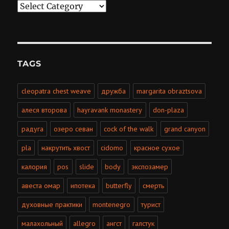
Categories
TAGS
cleopatra chest weave
дружба
margarita obraztsova
алеся второва
hayravank monastery
don-plaza
радуга
озеро севан
cock of the walk
grand canyon
pla
накрутить хвост
cidomo
красное сухое
калория
pos
slide
body
экспозамер
авеста омар
ипотека
butterfly
смерть
духовные практики
montenegro
турист
малахольный
allegro
ангст
галстук