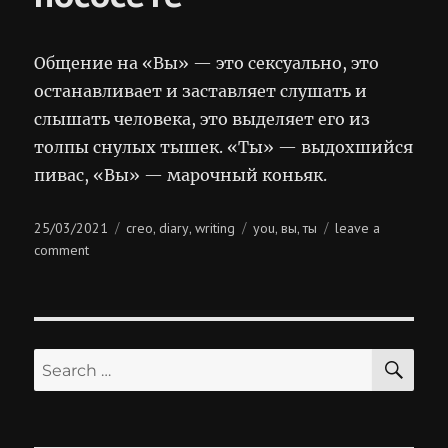
Общение на «Вы» — это сексуально, это
останавливает и заставляет слушать и
слышать человека, это выделяет его из
толпы снулых тышек. «Ты» — выдохшийся
пивас, «Вы» — марочный коньяк.
Posted
Categories
Tags
25/03/2021
creo
diary
writing
you
вы
ты
leave a
,
,
,
,
on
on
comment
приедете,
дунем,
пососёте
SE
Search
for: