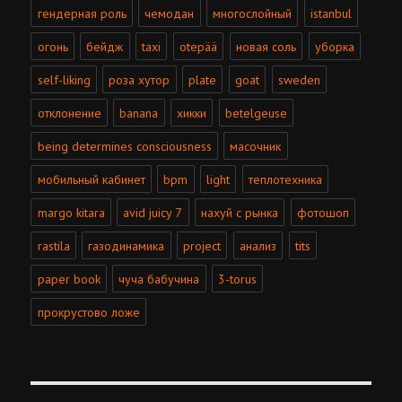
гендерная роль
чемодан
многослойный
istanbul
огонь
бейдж
taxi
otepää
новая соль
уборка
self-liking
роза хутор
plate
goat
sweden
отклонение
banana
хикки
betelgeuse
being determines consciousness
масочник
мобильный кабинет
bpm
light
теплотехника
margo kitara
avid juicy 7
нахуй с рынка
фотошоп
rastila
газодинамика
project
анализ
tits
paper book
чуча бабучина
3-torus
прокрустово ложе