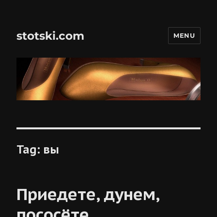
stotski.com
MENU
Tag:
вы
Приедете, дунем,
пососёте