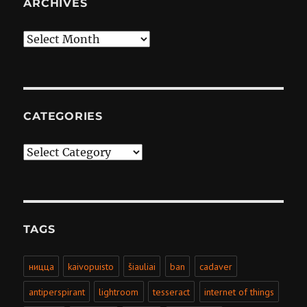
ARCHIVES
Archives
CATEGORIES
Categories
TAGS
ницца
kaivopuisto
šiauliai
ban
cadaver
antiperspirant
lightroom
tesseract
internet of things