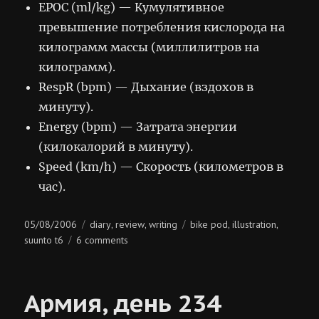
EPOC (ml/kg) — Кумулятивное
превышение потребления кислорода на
килограмм массы (миллилитров на
килограмм).
RespR (bpm) — Дыхание (вздохов в
минуту).
Energy (bpm) — Затрата энергии
(килокалорий в минуту).
Speed (km/h) — Скорость (километров в
час).
Posted
Categories
Tags
05/08/2006
diary
review
writing
bike pod
illustration
,
,
,
,
on
on
suunto t6
6 comments
suunto
t6
+
Армия, день 234
bike
pod