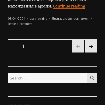
“Армия, 
нахождения в армии.
Continue reading
Posted
Categories
Tags
08/04/2004
diary
writing
illustration
финская армия
,
,
on
on
leave a comment
армия,
день
088
Posts
PAGE
1
NEXT
pagination
PAG
E
SE
Search
for: