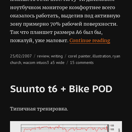
ноутбучном мониторе комфортнее всего
оказалось работать, выделив под активную
зону примерно 70% рабочей поверхности.
Так что планшет размера A6 был бы,
“Wacom I
пожалуй, уже маловат.
Continue reading
Posted
Categories
Tags
25/02/2007
review
writing
corel painter
illustration
ryan
,
,
,
on
on
church
wacom intuos3 a5 wide
15 comments
,
wacom
intuos3
a5
Suunto t6 + Bike POD
wide
Типичная тренировка.