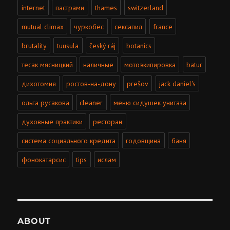
internet
пастрами
thames
switzerland
mutual climax
чуркобес
сексапил
france
brutality
tuusula
český ráj
botanics
тесак мясницкий
наличные
мотоэкипировка
batur
дихотомия
ростов-на-дону
prešov
jack daniel's
ольга русакова
cleaner
меню сидушек унитаза
духовные практики
ресторан
система социального кредита
годовщина
баня
фонокатарсис
tips
ислам
ABOUT