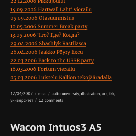
22.12.2006 Pikkujoulut
14.09.2006 Hartwall Lahti vierailu
05.09.2006 Otasuunnistus
10.05.2006 Summer Break party
13.05.2006 Что? Где? Когда?
29.04.2006 Shashlyk Rastilassa
26.04.2006 Jaakko Pöyry Excu
22.03.2006 Back to the USSR party
16.03.2006 Fortum vierailu
05.03.2006 Luistelu Kallion tekojääradalla
Posted
Categories
Tags
12/04/2007
misc
aalto university
illustration
ors
tkk
,
,
,
,
on
on
университет
12 comments
ors
Wacom Intuos3 A5