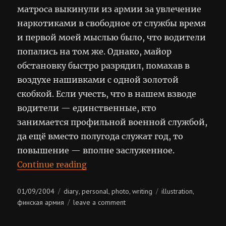
матроса выкинули из армии за увлечение
наркотиками в свободное от службы время
и первой моей мыслью было, что водители
попались на том же. Однако, майор
обстановку быстро разрядил, помахав в
воздухе нашивками с одной золотой
скобкой. Если учесть, что в нашем взводе
водители — единственные, кто
занимается профильной военной службой,
да ещё вместо полугода служат год, то
повышение — вполне заслуженное.
“Армия, день 234”
Continue reading
Posted
Categories
Tags
01/09/2004
diary
personal
photo
writing
illustration
,
,
,
,
on
on
финская армия
leave a comment
армия,
день