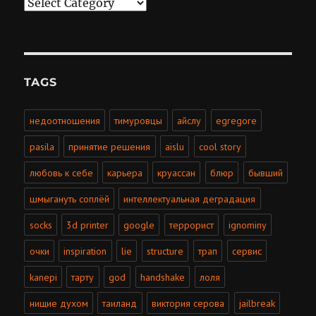
Categories
TAGS
недоотношения
тимуровцы
айслу
egregore
pasila
принятие решения
aislu
cool story
любовь к себе
карьера
круассан
блюр
бывший
шмыгануть соплёй
интеллектуальная деградация
socks
3d printer
google
террорист
ignominy
очки
inspiration
lie
structure
трап
сервис
kanepi
тарту
god
handshake
лоля
нищие духом
таиланд
виктория серова
jailbreak