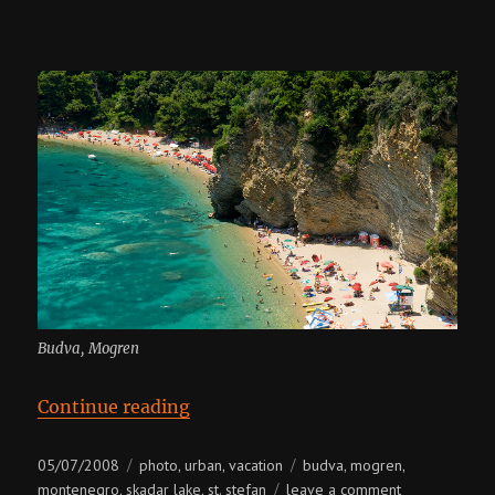
Budva, Mogren
“Montenegro, Budva”
Continue reading
Posted
Categories
Tags
05/07/2008
photo
urban
vacation
budva
mogren
,
,
,
,
on
on
montenegro
skadar lake
st. stefan
leave a comment
,
,