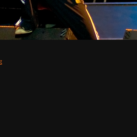
“Гарик Сукачёв @ ЦДС”
g