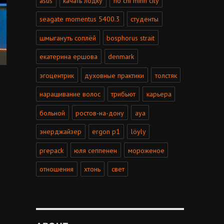
asus
качать лодку
ho chi minh city
seagate momentus 5400.3
студенты
шмыгануть соплёй
bosphorus strait
екатерина ершова
denmark
эгоцентрик
духовные практики
толстяк
наращивание волос
трибьют
карьера
больной
ростов-на-дону
aya
энерджайзер
ergon p1
löyly
prepack
юля сеппенен
мороженое
отношения
хтонь
свет