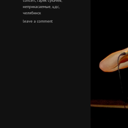
concert
гарик сукачёв
,
,
неприкасаемые
цдс
,
,
челябинск
on
leave a comment
гарик
сукачёв
@
цдс