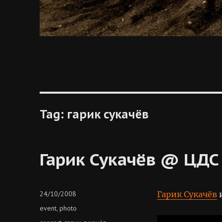
Tag:
гарик сукачёв
Гарик Сукачёв @ ЦДС
Posted
24/10/2008
Гарик Сукачёв
on
Categories
event
photo
,
Tags