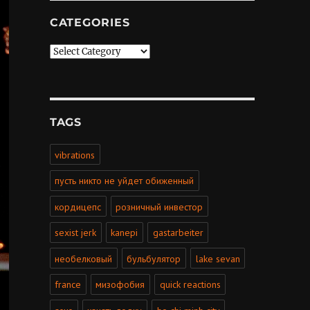
CATEGORIES
Categories
TAGS
vibrations
пусть никто не уйдет обиженный
кордицепс
розничный инвестор
sexist jerk
kanepi
gastarbeiter
необелковый
бульбулятор
lake sevan
france
мизофобия
quick reactions