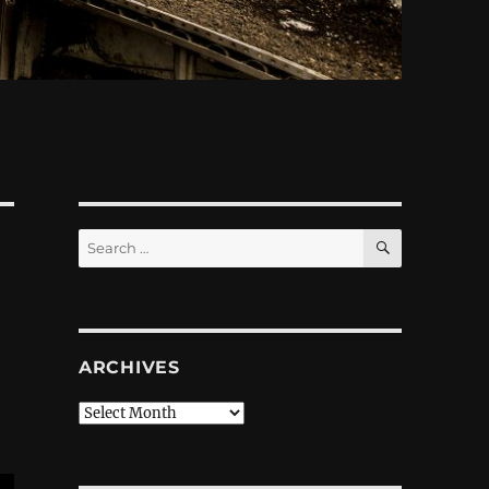
SEARCH
Search
for:
ARCHIVES
Archives