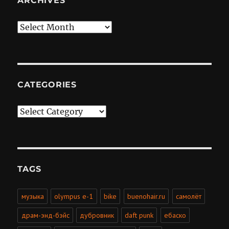
ARCHIVES
Archives
CATEGORIES
Categories
TAGS
музыка
olympus e-1
bike
buenohair.ru
самолёт
драм-энд-бэйс
дубровник
daft punk
ебаско