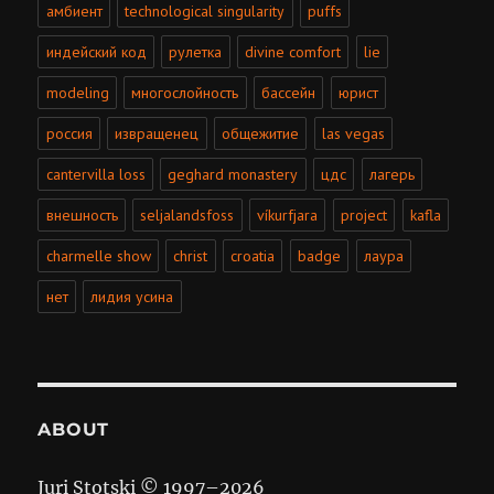
амбиент
technological singularity
puffs
индейский код
рулетка
divine comfort
lie
modeling
многослойность
бассейн
юрист
россия
извращенец
общежитие
las vegas
cantervilla loss
geghard monastery
цдс
лагерь
внешность
seljalandsfoss
víkurfjara
project
kafla
charmelle show
christ
croatia
badge
лаура
нет
лидия усина
ABOUT
Juri Stotski © 1997–
2026