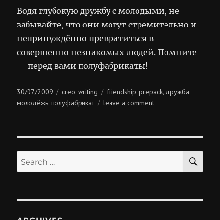
Водя глубокую дружбу с молодыми, не
забывайте, что они могут стремительно и
непринуждённо превратиться в
совершенно незнакомых людей. Помните
— перед вами полуфабрикаты!
Posted
Categories
Tags
30/07/2009
creo
writing
friendship
prepack
дружба
,
,
,
,
on
on
молодёжь
полуфабрикат
leave a comment
,
полуфабрикаты
SE
Search
for: