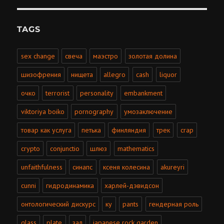
TAGS
sex change
свеча
маэстро
золотая долина
шизофрения
нищета
allegro
cash
liquor
очко
terrorist
personality
embankment
viktoriya boiko
pornography
умозаключение
товар как услуга
петька
финляндия
трек
crap
crypto
conjunctio
шлюз
mathematics
unfaithfulness
синапс
ксеня колесина
akureyri
cunni
гидродинамика
харлей-дэвидсон
онтологический дискурс
ку
pants
гендерная роль
glass
plate
зал
japanese rock garden