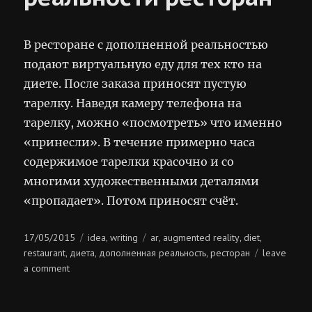
В ресторане с дополненной реальностью
подают виртуальную еду для тех кто на
диете. После заказа приносят пустую
тарелку. Наведя камеру телефона на
тарелку, можно «посмотреть» что именно
«принесли». В течение примерно часа
содержимое тарелки красочно и со
многими художественными деталями
«пропадает». Потом приносят счёт.
Posted
Categories
Tags
17/05/2015
idea
writing
ar
augmented reality
diet
,
,
,
,
on
restaurant
диета
дополненная реальность
ресторан
leave
,
,
,
on
a comment
дополненной
реальности