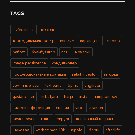
TAGS
выбраковка
толстяк
термодинамическое равновесие
кордицепс
cidomo
работа
бульбулятор
nazi
мочалки
image persistence
кондиционер
профессиональные контакты
retail investor
авторка
земляные осы
tukholma
брить
engineer
gastarbeiter
kirkjufjara
harju
insta
hampton bay
видеоконференция
япония
viro
stranger
lawn mower
книга
хирург
пенсионный возраст
шоколад
warhammer 40k
nipple
борщ
afterlife