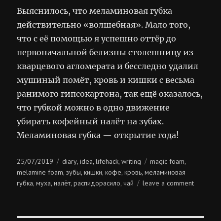
Выяснилось, что меламиновая губка
действительно «волшебная». Мало того,
что с её помощью я успешно оттёр до
первоначальной белизны столешницу из
кварцевого агломерата и бесследно удалил
мушиный помёт, кровь и кишки с весьма
ранимого гипсокартона, так ещё оказалось,
что губкой можно в одно движение
убирать кофейный налёт на зубах.
Меламиновая губка — открытие года!
Posted
Categories
Tags
25/07/2019
diary
idea
lifehack
writing
magic foam
,
,
,
,
on
melamine foam
зубы
кишки
кофе
кровь
меламиновая
,
,
,
,
,
on
губка
муха
налёт
распидорасило
чай
leave a comment
,
,
,
,
открыти
года