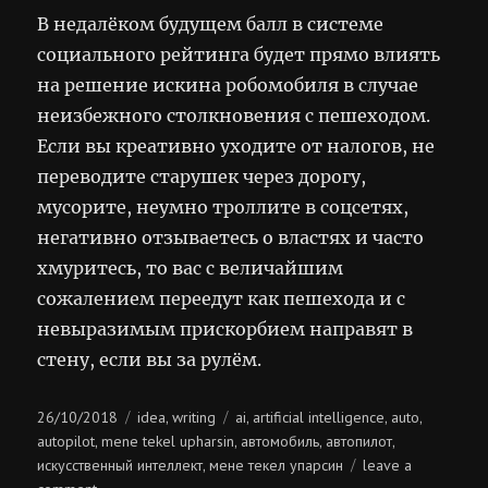
В недалёком будущем балл в системе
социального рейтинга будет прямо влиять
на решение искина робомобиля в случае
неизбежного столкновения с пешеходом.
Если вы креативно уходите от налогов, не
переводите старушек через дорогу,
мусорите, неумно троллите в соцсетях,
негативно отзываетесь о властях и часто
хмуритесь, то вас с величайшим
сожалением переедут как пешехода и с
невыразимым прискорбием направят в
стену, если вы за рулём.
Posted
Categories
Tags
26/10/2018
idea
writing
ai
artificial intelligence
auto
,
,
,
,
on
autopilot
mene tekel upharsin
автомобиль
автопилот
,
,
,
,
искусственный интеллект
мене текел упарсин
leave a
,
on