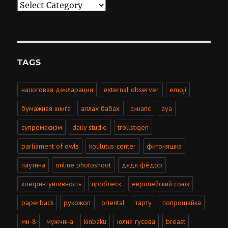
Categories
TAGS
налоговая декларация
external observer
emoji
бумажная книга
аллах бабах
синапс
aya
супремасизм
daily studio
trollstigen
parliament of owls
koulutus-center
фитоняшка
паутина
online photoshoot
дядя фёдор
контринтуитивность
проблеск
европейский союз
paperback
рукожоп
oriental
тарту
попрошайка
ми-8
мужчина
kinbaku
юлия гусева
breast