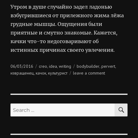
Утром в душе случайно задел ладонью
взбугрившиеся от прилежного жима лёжа
грудные мышцы. Ощущения были
приятные и смутно знакомые. Кажется,
качки что-то недоговаривают об
истинных причинах своего увлечения.
Posted
Categories
Tags
06/03/2016
creo
idea
writing
bodybuilder
pervert
,
,
,
,
on
on
извращенец
качок
культурист
leave a comment
,
,
качки-
извращенцы
SE
Search
for: