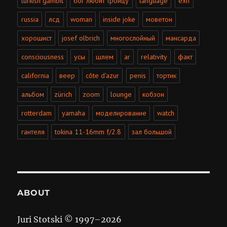
turkish gambit
бог любит троицу
language
exif
russia
лсд
woman
inside joke
моветон
хорошист
josef olbrich
многослойный
мансарда
consciousness
усы
шлем
ar
relativity
факт
california
веер
côte d'azur
penis
тортик
альбом
zürich
zoom
lounge
кобзон
rotterdam
yamaha
моделирование
watch
гантеля
tokina 11-16mm f/2.8
зал большой
ABOUT
Juri Stotski © 1997–
2026