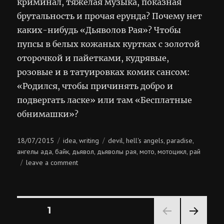
криминал, тяжёлая музыка, показная
брутальность и прочая ерунда? Почему нет
каких-нибудь «Дьяволов Рая»? Чтобы
пупсы в белых кожаных куртках с золотой
оторочкой и пайетками, кудрявые,
розовые и в татуировках комик сансом:
«Родился, чтобы причинять добро и
подвергать ласке» или там «Бесплатные
обнимашки»?
Posted
Categories
Tags
18/07/2015
idea
writing
devil
hell's angels
paradise
,
,
,
,
on
ангелы ада
байк
дьявол
дьяволы рая
мото
мотоцикл
рай
,
,
,
,
,
,
on
leave a comment
дьяволы
рая
Posts
PAGE
1