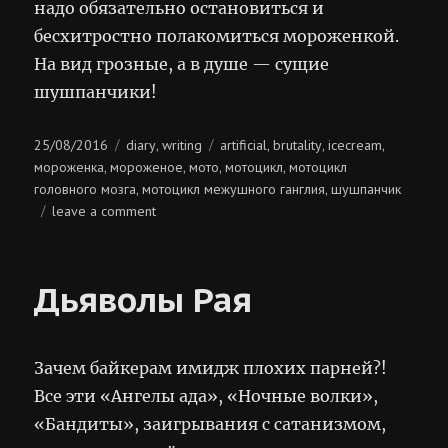
надо обязательно остановиться и
бесхитростно полакомиться мороженкой.
На вид грозные, а в душе — сущие
шушпанчики!
Posted
Categories
Tags
25/08/2016
diary
writing
artificial
brutality
icecream
,
,
,
,
on
мороженка
мороженое
мото
мотоцикл
мотоцикл
,
,
,
,
головного мозга
мотоцикл межушного ганглия
шушпанчик
,
,
on
leave a comment
напускная
брутальность
Дьяволы Рая
Зачем байкерам имидж плохих парней?!
Все эти «Ангелы ада», «Ночные волки»,
«Бандиты», заигрывания с сатанизмом,