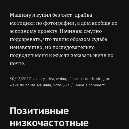
Машину я купил без тест-драйва,
мотоцикл по фотографии, а дом вообще по
эскизному проекту. Начинаю смутно
подозревать, что таким образом судьба
ненавязчиво, но последовательно
подводит меня к мысли заказать жену по
почте.
Posted
Categories
Tags
30/12/2017
diary
idea
writing
mail-order bride
дом
,
,
,
,
on
on
жена по почте
машина
мотоцикл
leave a comment
,
,
жена
по
почте
Позитивные
низкочастотные