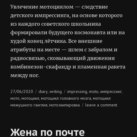
Увлечение мотоциклом — следствие
детского импрессинга, на основе которого
из каждого советского школьника
формировали будущего космонавта или на
худой конец лётчика. Все внешние
атрибуты на месте — шлем с забралом и
радиосвязью, сковывающий движения
комбинезон-скафандр и пламенная ракета
между ног.
Posted
Categories
Tags
27/06/2020
diary
writing
impressing
moto
импрессинг
,
,
,
,
on
мото
мотоцикл
мотоцикл головного мозга
мотоцикл
,
,
,
on
межушного ганглия
мотоэкипировка
leave a comment
,
пламенна
ракета
Жена по почте