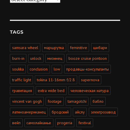
TAGS
samsara wheel
маршрутка
feminitive
шибари
burn-in
unlock
мизинец
booze cruise pontoon
soukka
conclusion
low
продавцы-консультанты
traffic light
tokina 11-16mm f/2.8
supernova
гравитация
extra wide bed
человеческая натура
vincent van gogh
footage
tamagotchi
бабло
латиноамериканец
бродский
айслу
электрозавод
вейп
самолайканье
progeria
festival