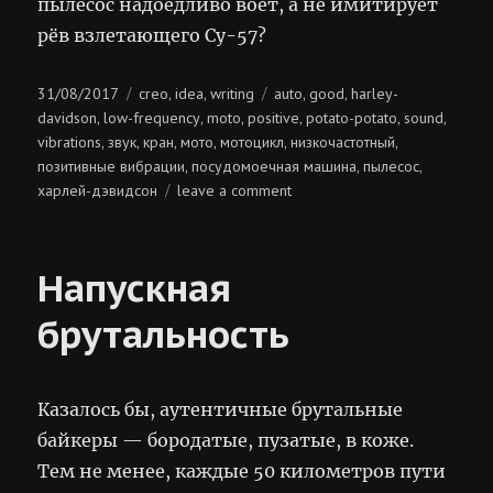
пылесос надоедливо воет, а не имитирует
рёв взлетающего Cу-57?
Posted
Categories
Tags
31/08/2017
creo
idea
writing
auto
good
harley-
,
,
,
,
on
davidson
low-frequency
moto
positive
potato-potato
sound
,
,
,
,
,
,
vibrations
звук
кран
мото
мотоцикл
низкочастотный
,
,
,
,
,
,
позитивные вибрации
посудомоечная машина
пылесос
,
,
,
on
харлей-дэвидсон
leave a comment
позитивные
низкочастотные
вибрации
Напускная
брутальность
Казалось бы, аутентичные брутальные
байкеры — бородатые, пузатые, в коже.
Тем не менее, каждые 50 километров пути