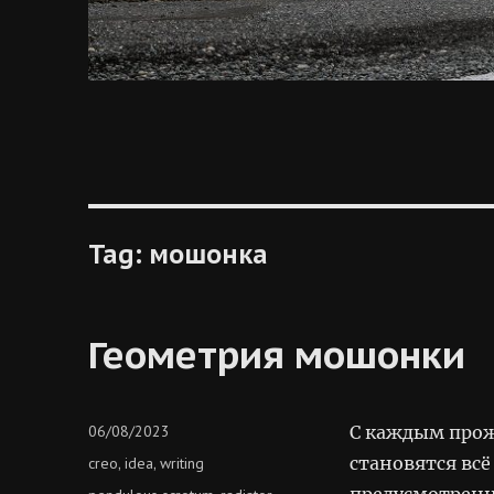
Tag:
мошонка
Геометрия мошонки
Posted
06/08/2023
С каждым про
on
Categories
становятся всё
creo
idea
writing
,
,
предусмотренн
Tags