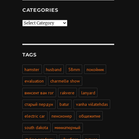
CATEGORIES
Categories
TAGS
hamster
husband
58mm
покойник
evaluation
charmelle show
винсент ван гог
rakvere
lanyard
старый пердун
batur
vanha viilatehdas
electric car
пенсионер
общежитие
south dakota
миниатюрный