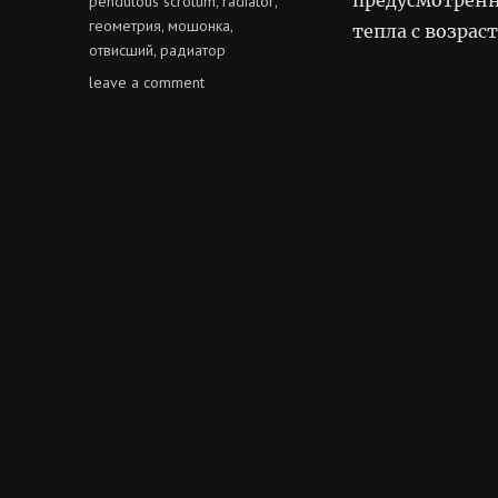
pendulous scrotum
radiator
,
,
геометрия
мошонка
,
,
тепла с возрас
отвисший
радиатор
,
on
leave a comment
геометрия
мошонки