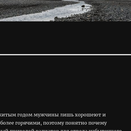
житым годом мужчины лишь хорошеют и
 более горячими, поэтому понятно почему
ый природой радиатор для отвода избыточного