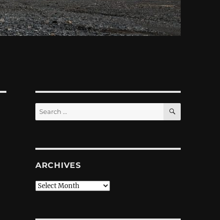
SEARCH
Search
for:
ARCHIVES
Archives