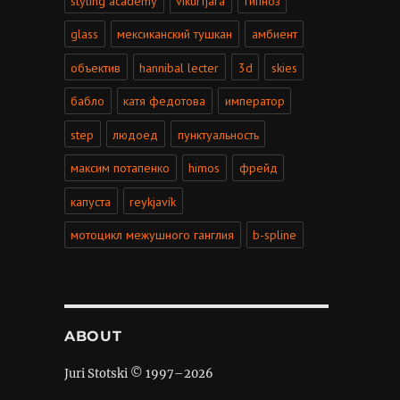
styling academy
víkurfjara
гипноз
glass
мексиканский тушкан
амбиент
объектив
hannibal lecter
3d
skies
бабло
катя федотова
император
step
людоед
пунктуальность
максим потапенко
himos
фрейд
капуста
reykjavík
мотоцикл межушного ганглия
b-spline
ABOUT
Juri Stotski © 1997–
2026