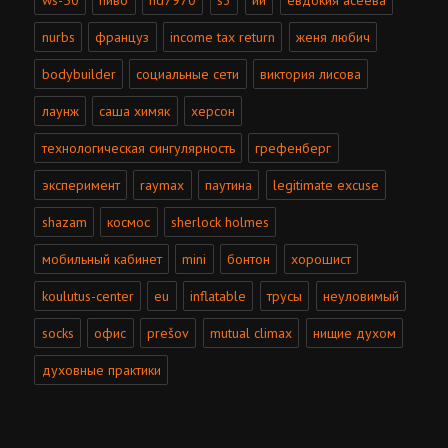
ws-50
пиво
hd7970
s3
ии
евдокия асеева
nurbs
француз
income tax return
женя любич
bodybuilder
социальные сети
виктория лисова
лаунж
саша химяк
херсон
технологическая сингулярность
грефенберг
эксперимент
raymax
паутина
legitimate excuse
shazam
космос
sherlock holmes
мобильный кабинет
mini
бонтон
хорошист
koulutus-center
eu
inflatable
трусы
неуловимый
socks
офис
prešov
mutual climax
нищие духом
духовные практики