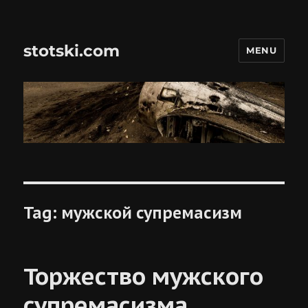
stotski.com
MENU
Tag:
мужской супремасизм
Торжество мужского
супремасизма