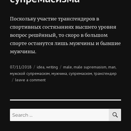
Поскольку участие трансгендеров в
спортивных состязаниях высшего уровня
вопрос решённый, то скоро в большом
спорте останутся лишь мужчины и бывшие
мужчины.
Posted
Categories
Tags
07/11/2018
idea
writing
male
male supremasism
man
,
,
,
,
on
мужской супремасизм
мужчина
супремасизм
трансгендер
,
,
,
on
leave a comment
торжество
мужского
супремасизма
SE
Search
for: