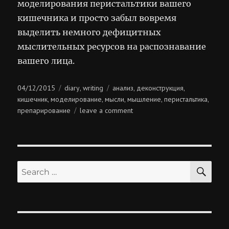
моделирования перистальтики вашего
кишечника и просто забыл вовремя
выделить немного дефицитных
мыслительных ресурсов на распознавание
вашего лица.
Posted
Categories
Tags
04/12/2015
diary
writing
анализ
деконструкция
,
,
,
on
кишечник
моделирование
мысли
мышление
перистальтика
,
,
,
,
,
on
препарирование
leave a comment
неугомонность
мышления
SE
Search
for: