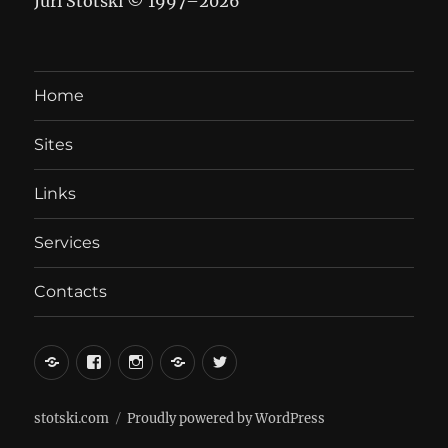
Juri Stotski © 1997–
2026
Home
Sites
Links
Services
Contacts
вКонтакте
Facebook
Instagram
LiveJournal
Twitter
stotski.com
Proudly powered by WordPress