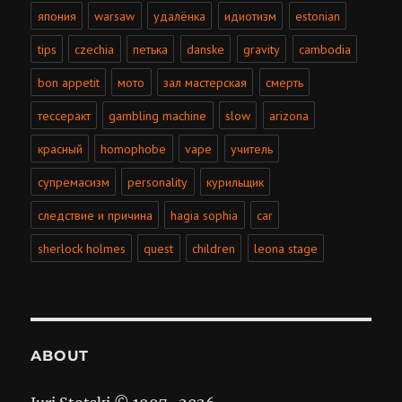
япония
warsaw
удалёнка
идиотизм
estonian
tips
czechia
петька
danske
gravity
cambodia
bon appetit
мото
зал мастерская
смерть
тессеракт
gambling machine
slow
arizona
красный
homophobe
vape
учитель
супремасизм
personality
курильщик
cледствие и причина
hagia sophia
car
sherlock holmes
quest
children
leona stage
ABOUT