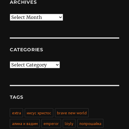
ARCHIVES
Archives
CATEGORIES
Categories
TAGS
extra
иисус христос
brave new world
алина и вадим
emperor
löyly
попрошайка