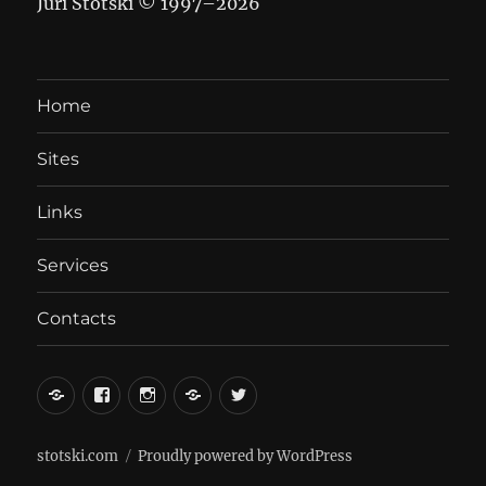
Juri Stotski © 1997–
2026
Home
Sites
Links
Services
Contacts
вКонтакте
Facebook
Instagram
LiveJournal
Twitter
stotski.com
Proudly powered by WordPress