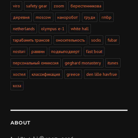
viro
safety gear
zoom
берестенникова
деревня
moscow
наноробот
груди
rmbp
netherlands
olympus e-1
white hall
тарабанить трансов
оносительность
socks
fubar
nosturi
раввин
подвыподверт
fast boat
персональный омниссия
geghard monastery
itunes
хостел
классификация
greece
den lille havfrue
коза
ABOUT