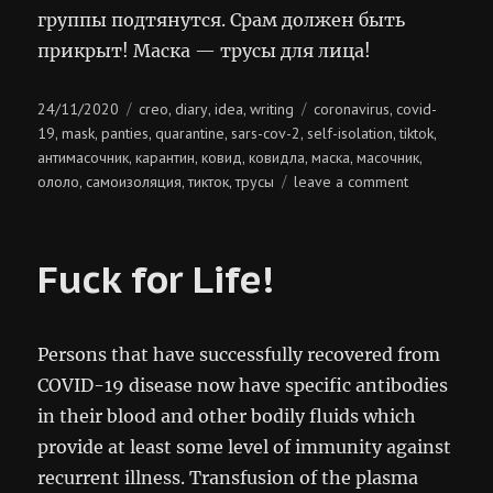
группы подтянутся. Срам должен быть
прикрыт! Маска — трусы для лица!
Posted
Categories
Tags
24/11/2020
creo
diary
idea
writing
coronavirus
covid-
,
,
,
,
on
19
mask
panties
quarantine
sars-cov-2
self-isolation
tiktok
,
,
,
,
,
,
,
антимасочник
карантин
ковид
ковидла
маска
масочник
,
,
,
,
,
,
on
ололо
самоизоляция
тикток
трусы
leave a comment
,
,
,
трусы
для
лица
Fuck for Life!
Persons that have successfully recovered from
COVID-19 disease now have specific antibodies
in their blood and other bodily fluids which
provide at least some level of immunity against
recurrent illness. Transfusion of the plasma