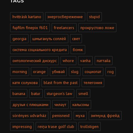
TAGS
hvitträsk kartano
энергосбережение
stupid
fujifilm finepix f601
freelancers
прокрустово ложе
georgia
шмыгануть соплёй
свет
система социального кредита
бомж
онтологический дискурс
whore
vanha
паттайа
morning
orange
убивай
slug
социопат
rog
катя солукова
blast from the past
телегония
banana
batur
sturgeon's law
smell
друзья с плюшками
чилаут
кальсоны
sörényes udvarház
penisneid
муха
зигмунд фрейд
impressing
reiņa trase golf club
trollstigen