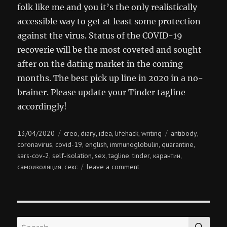
folk like me and you it’s the only realistically
accessible way to get at least some protection
against the virus. Status of the COVID-19
recoverie will be the most coveted and sought
after on the dating market in the coming
months. The best pick up line in 2020 in a no-
brainer. Please update your Tinder tagline
accordingly!
Posted
Categories
Tags
13/04/2020
creo
diary
idea
lifehack
writing
antibody
,
,
,
,
,
on
coronavirus
covid-19
english
immunoglobulin
quarantine
,
,
,
,
,
sars-cov-2
self-isolation
sex
tagline
tinder
карантин
,
,
,
,
,
,
on
самоизоляция
секс
leave a comment
,
fuck
for
life!
SE
Search