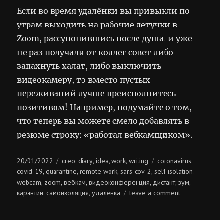
Если во время удалёнки вы привыкли по
утрам выходить на рабочие летучки в
Zoom, рассупонившись после душа, и уже
не раз получали от коллег совет либо
запахнуть халат, либо выключить
видеокамеру, то вместо пустых
переживаний лучше преисполнитесь
позитивом! Например, подумайте о том,
что теперь вы можете смело добавлять в
резюме строку: «работал вебкамщиком».
Posted
Categories
Tags
20/01/2022
creo
diary
idea
work
writing
coronavirus
,
,
,
,
,
on
covid-19
quarantine
remote work
sars-cov-2
self-isolation
,
,
,
,
,
webcam
zoom
вебкам
видеоконференция
дистант
зум
,
,
,
,
,
,
on
карантин
самоизоляция
удалёнка
leave a comment
,
,
герои
вебкама