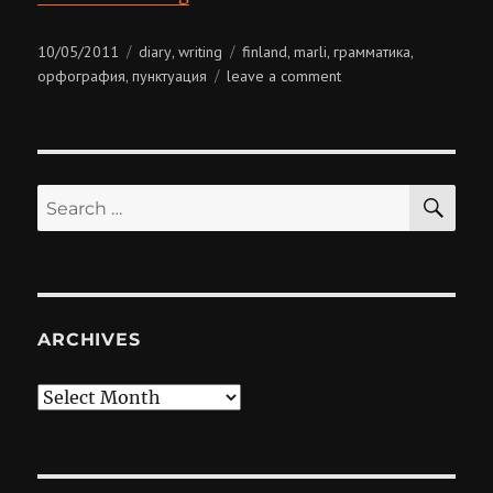
Posted
Categories
Tags
10/05/2011
diary
writing
finland
marli
грамматика
,
,
,
,
on
on
орфография
пунктуация
leave a comment
,
grammar
nazi
SE
Search
for:
ARCHIVES
Archives