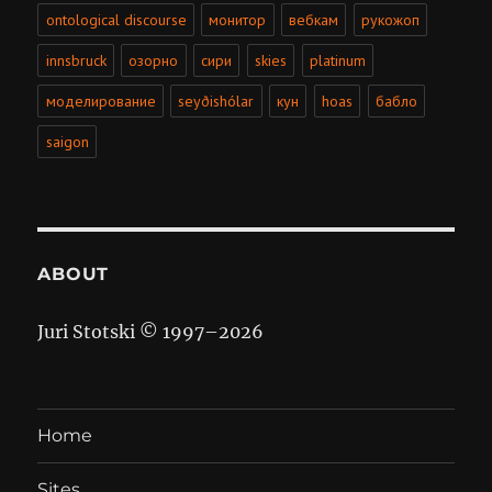
ontological discourse
монитор
вебкам
рукожоп
innsbruck
озорно
сири
skies
platinum
моделирование
seyðishólar
кун
hoas
бабло
saigon
ABOUT
Juri Stotski © 1997–
2026
Home
Sites