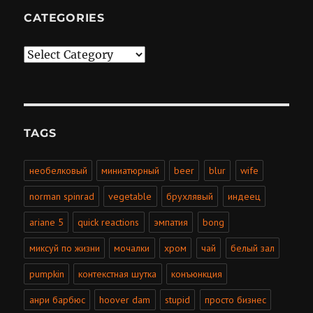
CATEGORIES
Categories
TAGS
необелковый
миниатюрный
beer
blur
wife
norman spinrad
vegetable
брухлявый
индеец
ariane 5
quick reactions
эмпатия
bong
миксуй по жизни
мочалки
хром
чай
белый зал
pumpkin
контекстная шутка
конъюнкция
анри барбюс
hoover dam
stupid
просто бизнес