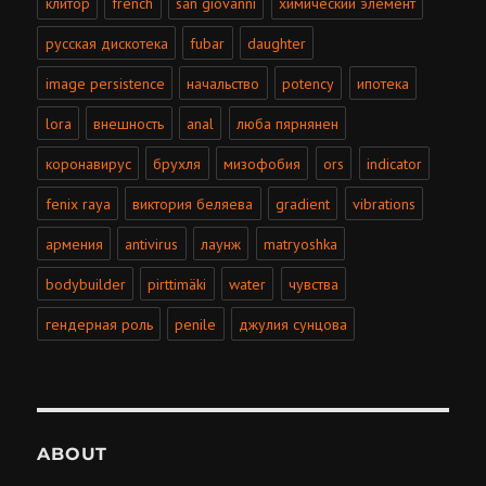
клитор
french
san giovanni
химический элемент
русская дискотека
fubar
daughter
image persistence
начальство
potency
ипотека
lora
внешность
anal
люба пярнянен
коронавирус
брухля
мизофобия
ors
indicator
fenix raya
виктория беляева
gradient
vibrations
армения
antivirus
лаунж
matryoshka
bodybuilder
pirttimäki
water
чувства
гендерная роль
penile
джулия сунцова
ABOUT