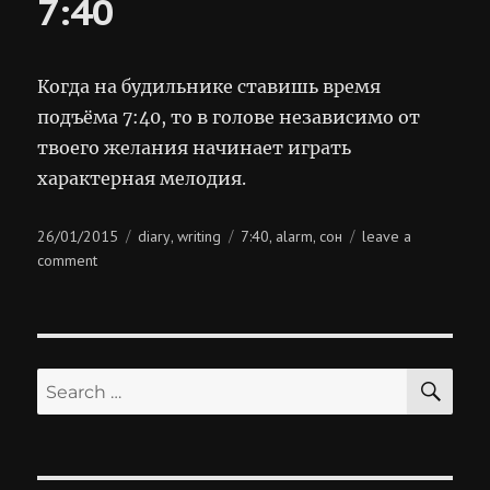
7:40
Когда на будильнике ставишь время
подъёма 7:40, то в голове независимо от
твоего желания начинает играть
характерная мелодия.
Posted
Categories
Tags
26/01/2015
diary
writing
7:40
alarm
сон
leave a
,
,
,
on
on
comment
7:40
SE
Search
for: