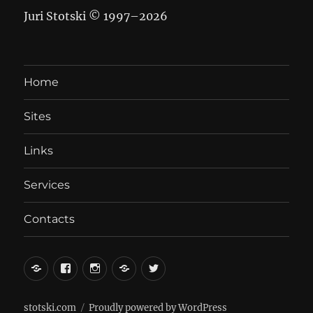
Juri Stotski © 1997–
2026
Home
Sites
Links
Services
Contacts
вКонтакте
Facebook
Instagram
LiveJournal
Twitter
stotski.com
Proudly powered by WordPress