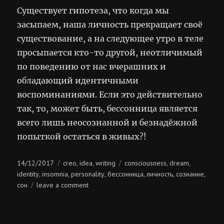
Существует гипотеза, что когда мы
засыпаем, наша личность прекращает своё
существование, а на следующее утро в теле
просыпается кто-то другой, неотличимый
по поведению от нас вчерашних и
обладающий идентичными
воспоминаниями. Если это действительно
так, то, может быть, бессонница является
всего лишь неосознанной и безнадёжной
попыткой остаться в живых?!
Posted
Categories
Tags
14/12/2017
creo
idea
writing
consciousness
dream
,
,
,
,
on
identity
insomnia
personality
бессонница
личность
сознание
,
,
,
,
,
,
on
сон
leave a comment
остаться
в
живых!