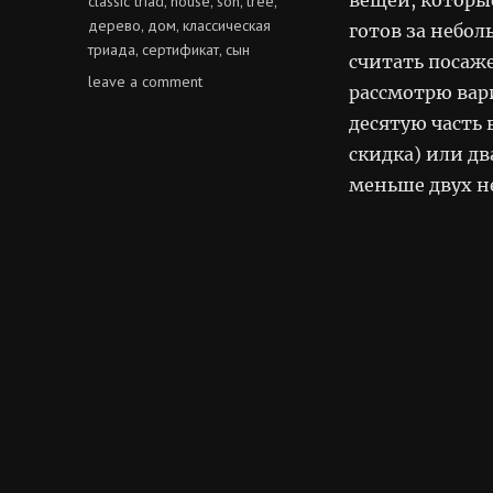
classic triad
house
son
tree
,
,
,
,
дерево
дом
классическая
,
,
готов за небо
триада
сертификат
сын
,
,
считать посаж
on
leave a comment
рассмотрю вар
классическая
десятую часть
триада
скидка) или дв
меньше двух не