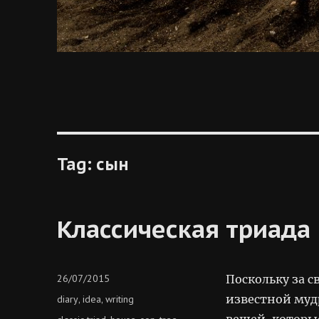
Tag:
сын
Классическая триада
Posted
26/07/2015
Поскольку за с
on
Categories
известной мудр
diary
idea
writing
,
,
вещей, которы
Tags