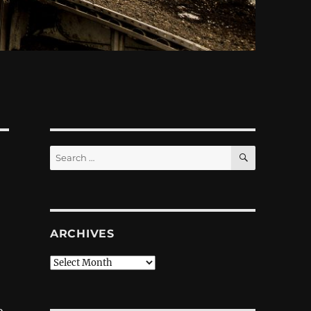
SEARCH
Search
for:
ARCHIVES
Archives
о