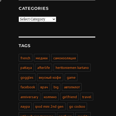
CATEGORIES
Categories
TAGS
french
медики
самоизоляция
pattaya
afterlife
herttoniemen kartano
goggles
вкусный кофе
game
facebook
врач
big
автопилот
anniversary
колпино
girlfriend
travel
лаура
ipod mini 2nd gen
go cockoo