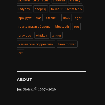
jatiluwih rice terraces
злобная
creality
ladyboy
вперёд
tokina 11-16mm f/2.8
прокруст
flat
слаанеш
ночь
eger
гражданская оборона
bluetooth
rog
gray goo
whiskey
химия
магический сюрреализм
lawn mower
cat
ABOUT
Juri Stotski © 1997–
2026