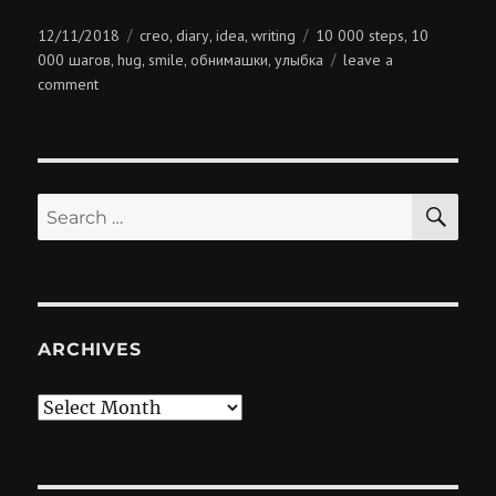
Posted
Categories
Tags
12/11/2018
creo
diary
idea
writing
10 000 steps
10
,
,
,
,
on
000 шагов
hug
smile
обнимашки
улыбка
leave a
,
,
,
,
on
comment
обнимашки
по
расписанию
SE
Search
for:
ARCHIVES
Archives