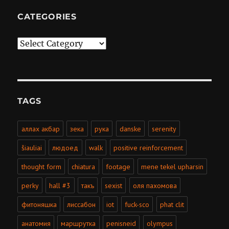
CATEGORIES
Categories
TAGS
аллах акбар
зека
рука
danske
serenity
šiauliai
людоед
walk
positive reinforcement
thought form
chiatura
footage
mene tekel upharsin
perky
hall #3
такъ
sexist
оля пахомова
фитоняшка
лиссабон
iot
fuck-sco
phat clit
анатомия
маршрутка
penisneid
olympus