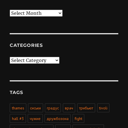
Archives
CATEGORIES
Categories
TAGS
thames
сиськи
градус
врач
трибьют
tivoli
hall #3
чужие
дружбозона
fight