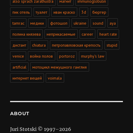
also sprach zarathustra
магнит
immunoglobulin
пик отель
туалет
иван краско
3d
бюргер
tamrac
медики
фотошоп
ukraine
sound
aya
полина князева
неприкасаемые
career
heart rate
дистант
chiatura
петропавловская крепость
stupid
venice
война полов
portoroz
murphy's law
artificial
мотоцикл межушного ганглия
интернет вещей
voimala
ABOUT
Juri Stotski © 1997–
2026