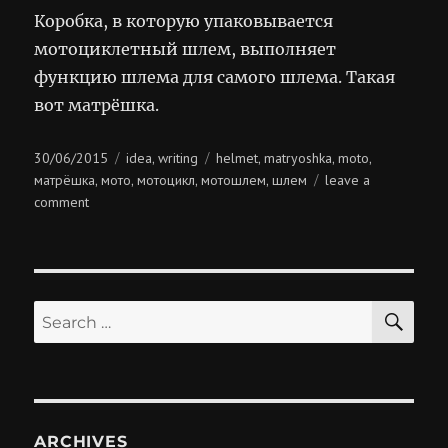
Коробка, в которую упаковывается
мотоциклетный шлем, выполняет
функцию шлема для самого шлема. Такая
вот матрёшка.
Posted
Categories
Tags
30/06/2015
idea
writing
helmet
matryoshka
moto
,
,
,
,
on
матрёшка
мото
мотоцикл
мотошлем
шлем
leave a
,
,
,
,
on
comment
матрёшка
SE
Search
for:
ARCHIVES