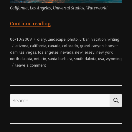
California, Los Angeles, Universal Studios, Waterworld
“USA + Canada”
Continue reading
Posted
Categories
06/10/2009
diary
landscape
photo
urban
vacation
writing
,
,
,
,
,
on
Tags
arizona
california
canada
colorado
grand canyon
hoover
,
,
,
,
,
dam
las vegas
los angeles
nevada
new jersey
new york
,
,
,
,
,
,
north dakota
ontario
santa barbara
south dakota
usa
wyoming
,
,
,
,
,
on
leave a comment
usa
+
canada
SE
Search
for: