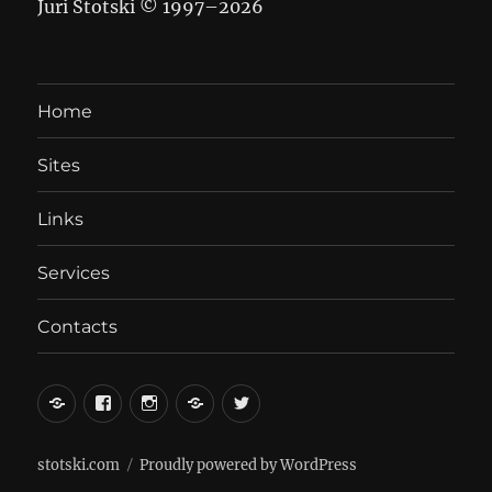
Juri Stotski © 1997–
2026
Home
Sites
Links
Services
Contacts
вКонтакте
Facebook
Instagram
LiveJournal
Twitter
stotski.com
Proudly powered by WordPress