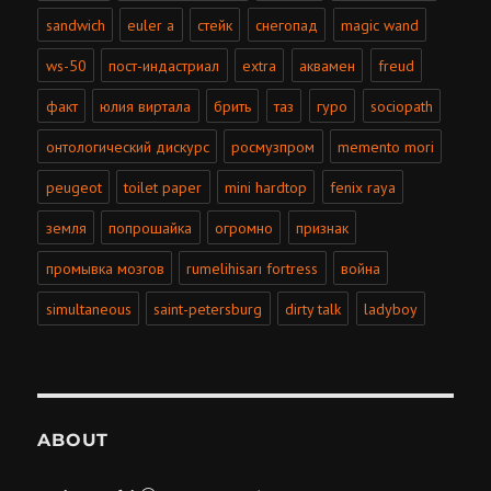
sandwich
euler a
стейк
снегопад
magic wand
ws-50
пост-индастриал
extra
аквамен
freud
факт
юлия виртала
брить
таз
гуро
sociopath
онтологический дискурс
росмузпром
memento mori
peugeot
toilet paper
mini hardtop
fenix raya
земля
попрошайка
огромно
признак
промывка мозгов
rumelihisarı fortress
война
simultaneous
saint-petersburg
dirty talk
ladyboy
ABOUT