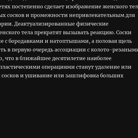
етях постепенно сделает изображение женского тел
ых сосков и промежности непривлекательным для
ории. Деактуализированные физические
енского тела прекратят вызывать реакцию. Соски
не с бородавками и натоптышами, а половая щель
ть в первую очередь ассоциации с колото-резаным
ю, что в ближайшее десятилетие наиболее
ластическими операциями станут удаление или
 сосков и ушивание или зашлифовка больших