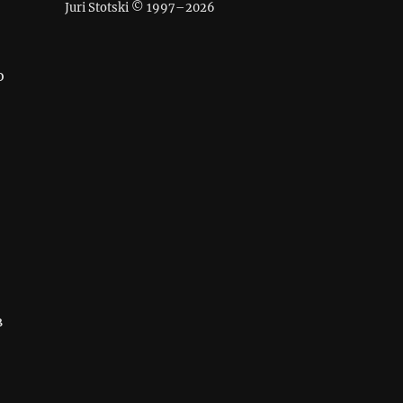
Juri Stotski © 1997–
2026
о
в