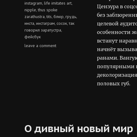
instagram
life imitates art
,
,
Цензура в соцс
nipple
thus spoke
,
без заблюренн
zarathustra
tits
блюр
грудь
,
,
,
,
инста
инстаграм
сосок
так
целевой аудит
,
,
,
говорил заратустра
,
особенности ж
фейсбук
встанут нарав
on
leave a comment
начнёт вызыва
так
ранами. Вангу
говорил
ганнибал
популярными п
лектер
деколоризация
половых губ.
О дивный новый мир