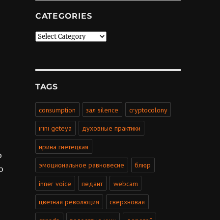
CATEGORIES
Categories
TAGS
consumption
зал silence
cryptocolony
irini geteya
духовные практики
ирина гнетецкая
ю
эмоциональное равновесие
блюр
ю
inner voice
педант
webcam
цветная революция
сверхновая