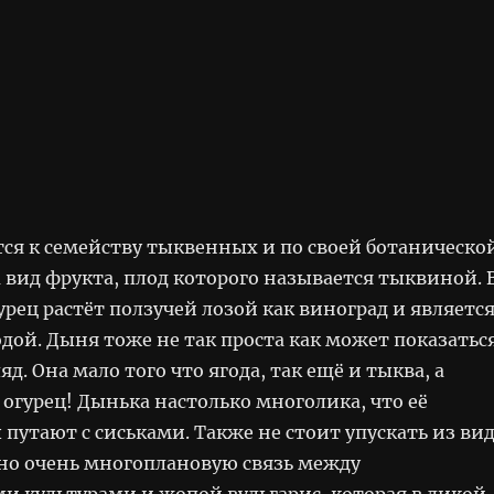
тся к семейству тыквенных и по своей ботаническо
а вид фрукта, плод которого называется тыквиной. 
урец растёт ползучей лозой как виноград и являетс
одой. Дыня тоже не так проста как может показатьс
яд. Она мало того что ягода, так ещё и тыква, а
огурец! Дынька настолько многолика, что её
путают с сиськами. Также не стоит упускать из ви
но очень многоплановую связь между