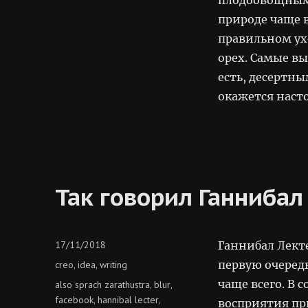
плодоовощными
жопа
природе чаще 
огурцов
правильном ух
орех. Самые в
есть, десертны
окажется наст
Так говорил Ганнибал
Posted
17/11/2018
Ганнибал Лект
on
Categories
первую очередь
creo
idea
writing
,
,
чаще всего. В 
Tags
also sprach zarathustra
blur
,
,
facebook
hannibal lecter
,
,
восприятия пр