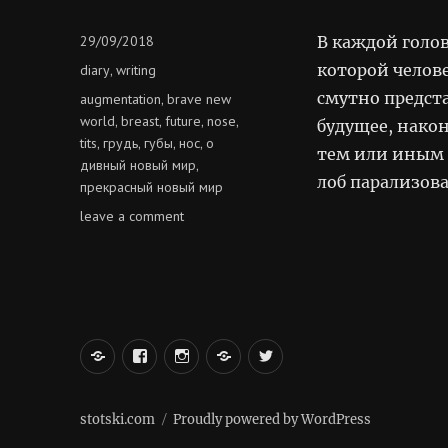
Posted
29/09/2018
В каждой голов
on
Categories
которой челове
diary
writing
,
смутно предста
Tags
augmentation
brave new
,
world
breast
future
nose
,
,
,
,
будущее, нако
tits
грудь
губы
нос
о
,
,
,
,
тем или иным о
дивный новый мир
,
лоб парализов
прекрасный новый мир
on
leave a comment
о
дивный
новый
мир
вКонтакте
Facebook
Instagram
LiveJournal
Twitter
stotski.com
Proudly powered by WordPress