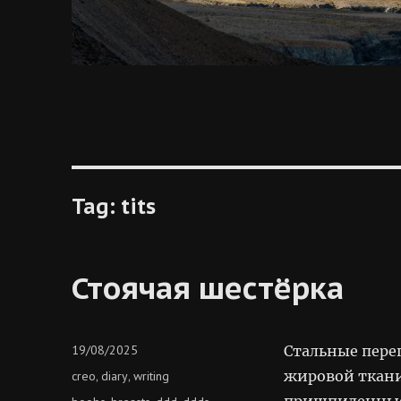
Tag:
tits
Стоячая шестёрка
Posted
19/08/2025
Стальные пере
on
Categories
жировой ткани
creo
diary
writing
,
,
пришпиленные 
Tags