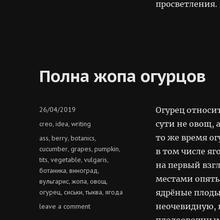
просветления.
сад
камней
Полна жопа огурцов
Posted
26/04/2019
Огурец относи
on
Categories
сути не овощ, 
creo
idea
writing
,
,
то же время ог
Tags
ass
berry
botanics
,
,
,
cucumber
grapes
pumpkin
,
,
,
в том числе яг
tits
vegetable
vulgaris
,
,
,
на первый взгл
ботаника
виноград
,
,
местами опять 
вульгарис
жопа
овощ
,
,
,
огурец
сиськи
тыква
ягода
ядрёные плоды 
,
,
,
on
неочевидную, 
leave a comment
полна