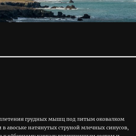
плетения грудных мышц под литым оковалком
 в авоське натянутых струной млечных синусов,
к рёберному каркасу взвинченным соском и