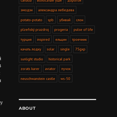
canada
волосатые уши
дорогой
эмодзи
александра лебедева
potato-potato
spb
убивай
слон
plzeňský prazdroj
progeria
pulse of life
турция
inspired
ельцин
троечник
качать лодку
solar
single
75gxp
й
sunlight studio
historical park
В
zorats karer
aviator
пучок
я
neuschwanstein castle
ws-50
я
ду
ABOUT