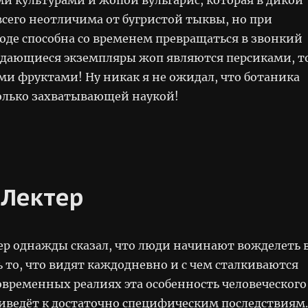
 культурами и жопой вульгарис, которая в дикой
всего неотличима от бугристой тыквы, но при
оде способна со временем превращаться в звонкий
ыдающиеся экземпляры жоп являются персиками, т
ми фруктами! Ну никак я не ожидал, что ботаника
олько захватывающей наукой!
 Лектер
ер однажды сказал, что люди начинают вожделеть 
 то, что видят каждодневно и с чем сталкиваются
современных реалиях эта особенность человеческого
иведёт к достаточно специфическим последствиям.