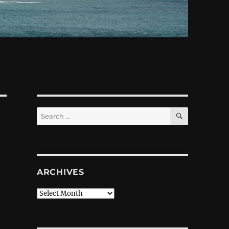
SEARCH
Search
for:
ARCHIVES
Archives