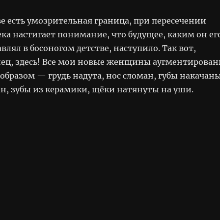
е есть умозрительная граница, при пересечении
ка настигает понимание, что будущее, каким он ег
влял в босоногом детстве, наступило. Так вот,
нец, здесь! Все мои новые женщины аугментирова
бразом — грудь надута, нос сломан, губы накачаны
ан, зубы из керамики, щёки натянуты на уши.