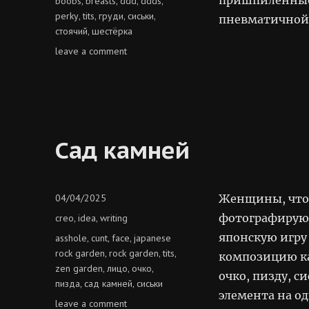
boobs
breasts
ddd
ddds
,
,
,
,
perky
tits
груди
сиськи
,
,
,
,
пневматичной 
стоячий
шестёрка
,
on
leave a comment
стоячая
шестёрка
Сад камней
Posted
04/04/2025
Женщины, что 
on
Categories
фотографируют
creo
idea
writing
,
,
японскую игру
Tags
asshole
cunt
face
japanese
,
,
,
rock garden
rock garden
tits
,
,
,
композицию ка
zen garden
лицо
очко
,
,
,
очко, пизду, с
пизда
сад камней
сиськи
,
,
элемента на о
on
leave a comment