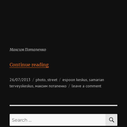
Максим Потапенко
“Максим Потапенко”
Continue reading
Posted
Categories
Tags
26/07/2013
photo
street
espoon keskus
samarian
,
,
on
on
terveyskeskus
максим потапенко
leave a comment
,
максим
потапенко
SE
Search
for: