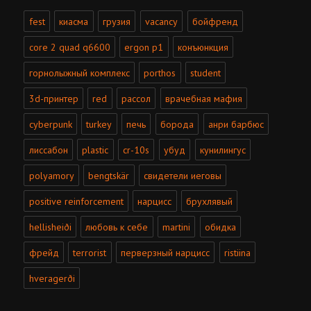
fest
киасма
грузия
vacancy
бойфренд
core 2 quad q6600
ergon p1
конъюнкция
горнолыжный комплекс
porthos
student
3d-принтер
red
рассол
врачебная мафия
cyberpunk
turkey
печь
борода
анри барбюс
лиссабон
plastic
cr-10s
убуд
кунилингус
polyamory
bengtskär
свидетели иеговы
positive reinforcement
нарцисс
брухлявый
hellisheiði
любовь к себе
martini
обидка
фрейд
terrorist
перверзный нарцисс
ristiina
hveragerði