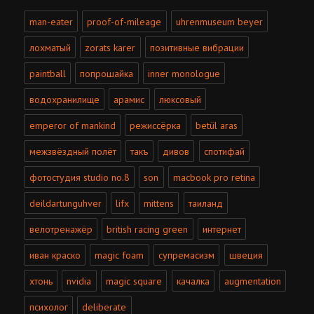
man-eater
proof-of-mileage
uhrenmuseum beyer
лохматый
zorats karer
позитивные вибрации
paintball
попрошайка
inner monologue
водохранилище
арамис
люксовый
emperor of mankind
режиссёрка
betül aras
межзвёздный полёт
такъ
дивов
спотифай
фотостудия studio no.8
son
macbook pro retina
deildartunguhver
lifx
mittens
таиланд
велотренажёр
british racing green
интернет
иван краско
magic foam
супремасизм
швеция
хтонь
nvidia
magic square
качалка
augmentation
психолог
deliberate