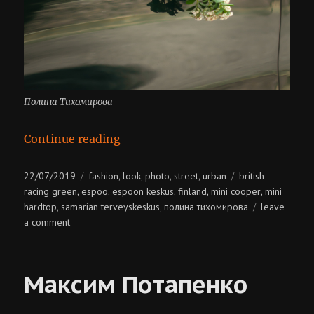
Полина Тихомирова
“Полина Тихомирова”
Continue reading
Posted
Categories
Tags
22/07/2019
fashion
look
photo
street
urban
british
,
,
,
,
on
racing green
espoo
espoon keskus
finland
mini cooper
mini
,
,
,
,
,
hardtop
samarian terveyskeskus
полина тихомирова
leave
,
,
on
a comment
полина
тихомирова
Максим Потапенко