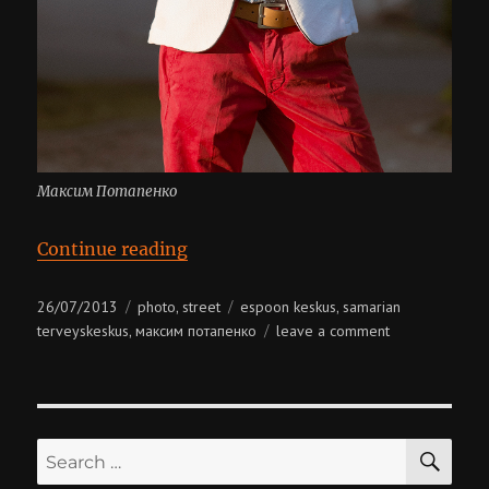
Максим Потапенко
“Максим Потапенко”
Continue reading
Posted
Categories
Tags
26/07/2013
photo
street
espoon keskus
samarian
,
,
on
on
terveyskeskus
максим потапенко
leave a comment
,
максим
потапенко
SE
Search
for: