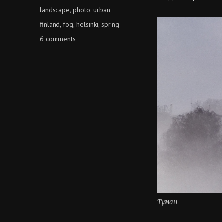
on
Categories
landscape
photo
urban
,
,
Tags
finland
fog
helsinki
spring
,
,
,
on
6 comments
весна
в
хельсинки
Туман