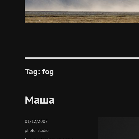
Tag:
fog
Маша
Posted
01/12/2007
on
Categories
photo
studio
,
Tags