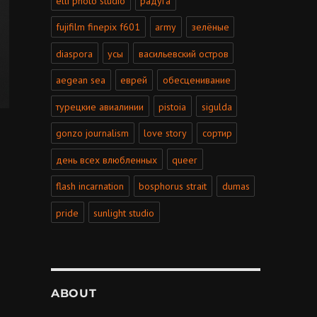
elli photo studio
радуга
fujifilm finepix f601
army
зелёные
diaspora
усы
васильевский остров
aegean sea
еврей
обесценивание
турецкие авиалинии
pistoia
sigulda
gonzo journalism
love story
сортир
день всех влюбленных
queer
flash incarnation
bosphorus strait
dumas
pride
sunlight studio
ABOUT