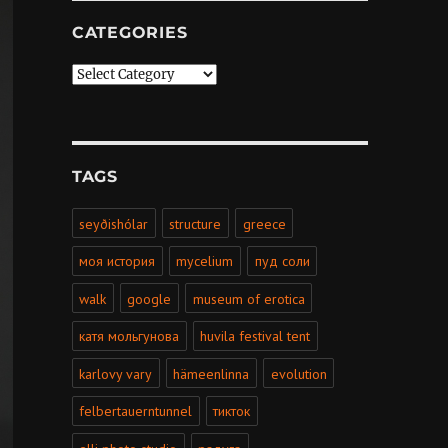
CATEGORIES
Categories
TAGS
seyðishólar
structure
greece
моя история
mycelium
пуд соли
walk
google
museum of erotica
катя мольгунова
huvila festival tent
karlovy vary
hämeenlinna
evolution
felbertauerntunnel
тикток