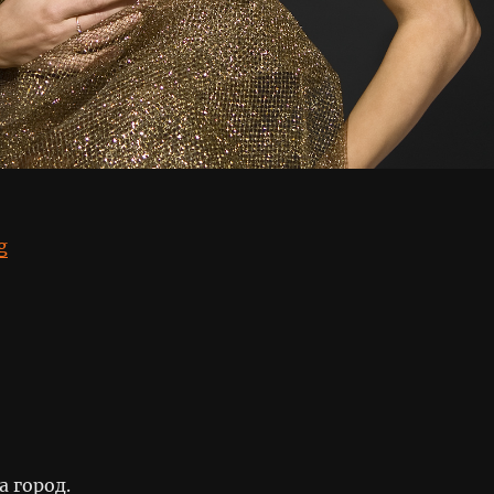
“Маша”
g
а город.