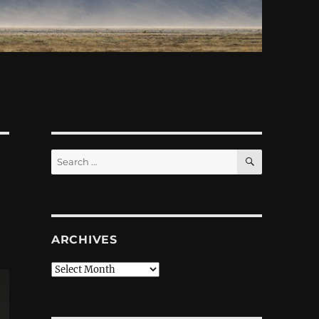
SEARCH
Search
for:
ARCHIVES
Archives