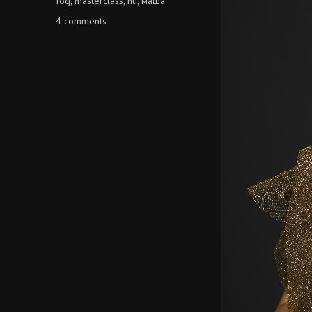
fog
masterclass
nu
маша
,
,
,
on
4 comments
маша