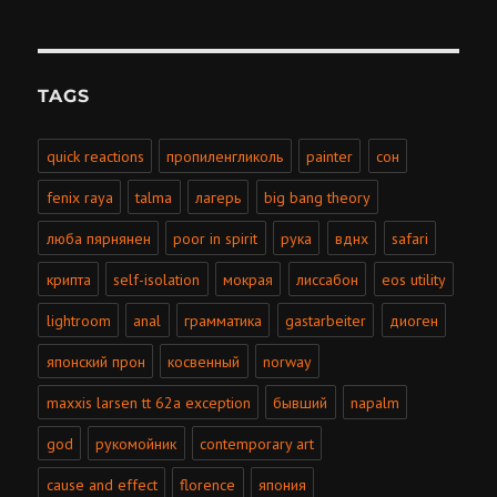
TAGS
quick reactions
пропиленгликоль
painter
сон
fenix raya
talma
лагерь
big bang theory
люба пярнянен
poor in spirit
рука
вднх
safari
крипта
self-isolation
мокрая
лиссабон
eos utility
lightroom
anal
грамматика
gastarbeiter
диоген
японский прон
косвенный
norway
maxxis larsen tt 62a exception
бывший
napalm
god
рукомойник
contemporary art
cause and effect
florence
япония