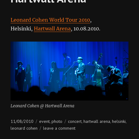
Leonard Cohen World Tour 2010
,
Helsinki,
Hartwall Arena
, 10.08.2010.
Leonard Cohen @ Hartwall Arena
Posted
Categories
Tags
11/08/2010
event
photo
concert
hartwall arena
helsinki
,
,
,
,
on
on
leonard cohen
leave a comment
leonard