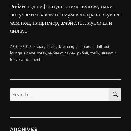
Рибай под пафосную, эпическую музыку,
получается как минимум в два раза вкуснее
чем под, например, амбиент, лаунж или
чилаут.
Posted
Categories
Tags
22/04/2018
diary
lifehack
writing
ambient
chill-out
,
,
,
,
on
lounge
ribeye
steak
амбиент
лаунж
рибай
стейк
чилаут
,
,
,
,
,
,
,
on
leave a comment
пафосный
рибай
SE
Search
for:
ARCHIVES