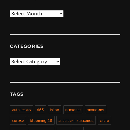
Archives
CATEGORIES
Categories
TAGS
autokeskus
d65
inkoo
психопат
экономия
corpse
blooming 18
анастасия лысковец
систо