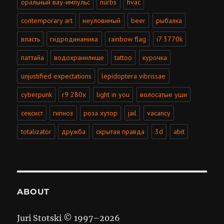
оральный вау-импульс
nurbs
hvac
contemporary art
неуловимый
beer
рыбалка
власть
гидродинамика
rainbow flag
i7 3770k
паттайа
водохранилище
tattoo
курочка
unjustified expectations
lepidoptera vibrissae
cyberpunk
r9 280x
light in you
волосатые уши
сексист
гипноз
роза хутор
jail
vacancy
totalizator
дружба
скрытая правда
3d
abit
ABOUT
Juri Stotski © 1997–
2026