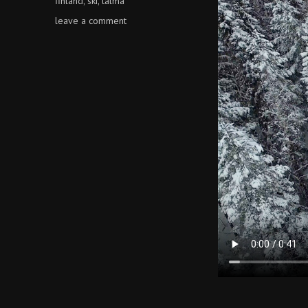
finland
ski
talma
,
,
on
leave a comment
finland,
talma