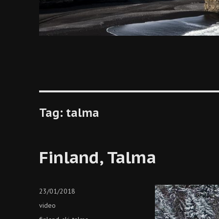
Tag:
talma
Finland, Talma
Posted
23/01/2018
on
Categories
video
Tags