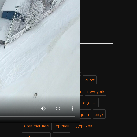
CATEGORIES
Categories
TAGS
отбор
happiness
75gxp
thermalright si-128 se
pier
ангст
всратость
buddha
тойота
new york
vape-shop
hartwall arena
оценка
люксовый
erdogan
instagram
звук
grammar nazi
ереван
дурачок