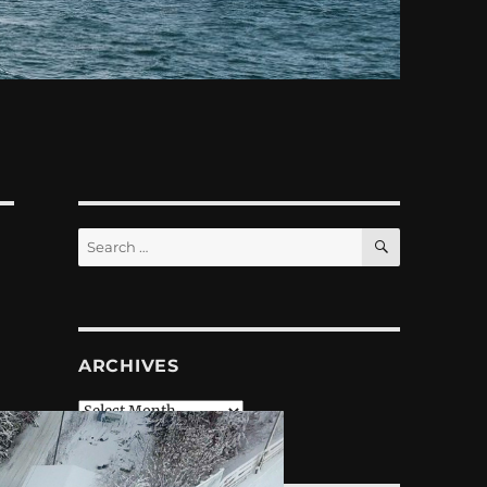
SEARCH
Search
for:
ARCHIVES
Archives