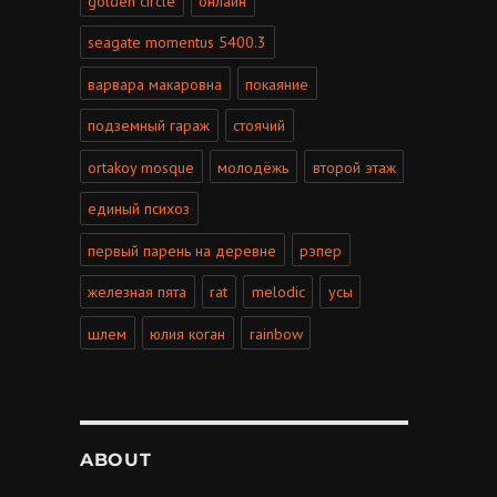
golden circle
онлайн
seagate momentus 5400.3
варвара макаровна
покаяние
подземный гараж
стоячий
ortakoy mosque
молодёжь
второй этаж
единый психоз
первый парень на деревне
рэпер
железная пята
rat
melodic
усы
шлем
юлия коган
rainbow
ABOUT