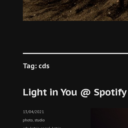
Tag:
cds
Light in You @ Spotify
Posted
13/04/2021
on
Categories
photo
studio
,
Tags