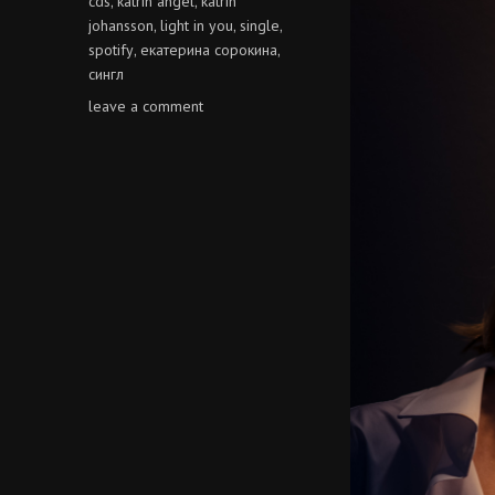
cds
katrin angel
katrin
,
,
johansson
light in you
single
,
,
,
spotify
екатерина сорокина
,
,
сингл
on
leave a comment
light
in
you
@
spotify