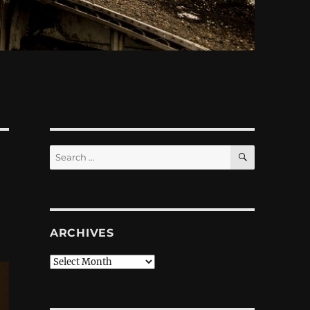
SEARCH
Search
for:
ARCHIVES
Archives