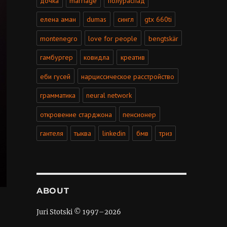
дочка
marriage
полураспад
елена аман
dumas
сингл
gtx 660ti
montenegro
love for people
bengtskär
гамбургер
ковидла
креатив
еби гусей
нарциссическое расстройство
грамматика
neural network
откровение старджона
пенсионер
гантеля
тыква
linkedin
бмв
триз
ABOUT
Juri Stotski © 1997–
2026