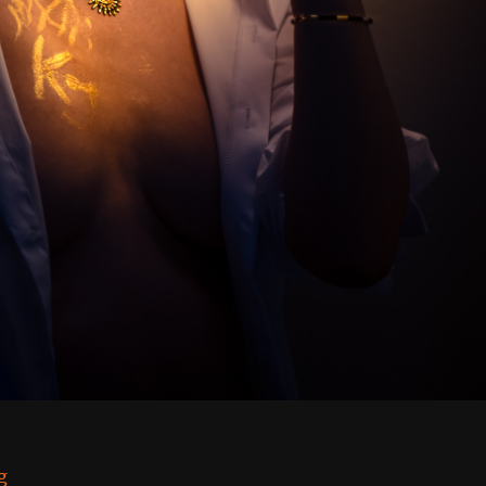
“Light in You @ Spotify”
g