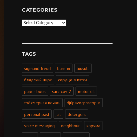
CATEGORIES
Categories
TAGS
sigmund freud
burn-in
tuusula
блядский цирк
сердце в пятки
paper book
sars-cov-2
motor oil
трёхмерная печать
djúpavogshreppur
personal past
jail
detergent
voice messaging
neighbour
корчма