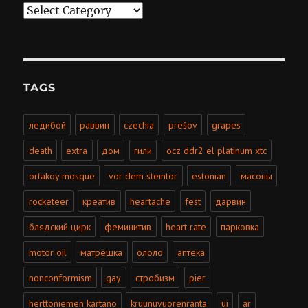
Categories
TAGS
ледибой
раввин
czechia
prešov
grapes
death
extra
дом
гили
ocz ddr2 el platinum xtc
ortakoy mosque
vor dem steintor
estonian
масоны
rocketeer
креатив
heartache
fest
дарвин
блядский цирк
феминитив
heart rate
парковка
motor oil
матрёшка
ололо
аптека
nonconformism
gay
стробизм
pier
herttoniemen kartano
kruunuvuorenranta
ui
ar