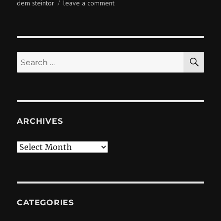
on
dem steintor
leave a comment
germany,
bremen
SE
Search
for:
ARCHIVES
Archives
CATEGORIES