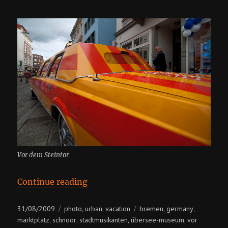
Vor dem Steintor
“Germany, Bremen”
Continue reading
Posted
Categories
Tags
31/08/2009
photo
urban
vacation
bremen
germany
,
,
,
,
on
marktplatz
schnoor
stadtmusikanten
übersee-museum
vor
,
,
,
,