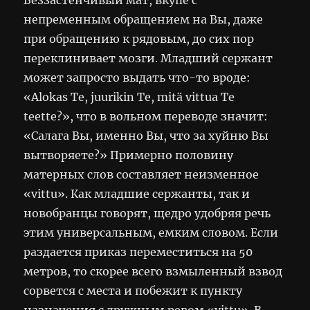
непременным обращением на Вы, даже
при обращению к рядовым, до сих пор
переклинивает мозги. Младший сержант
может запросто выдать что-то вроде:
«Alokas Te, juurikin Te, mitä vittua Te
teette?», что в вольном переводе значит:
«Салага Вы, именно Вы, что за хуйню Вы
вытворяете?» Примерно половину
матерных слов составляет неизменное
«vittu». Как младшие сержанты, так и
новобранцы говорят, щедро удобряя речь
этим универсальным, емким словом. Если
раздается приказ переместиться на 50
метров, то скорее всего взмыленный взвод
сорвется с места и побежит к пункту
назначения с дружным ревом «vittu». В