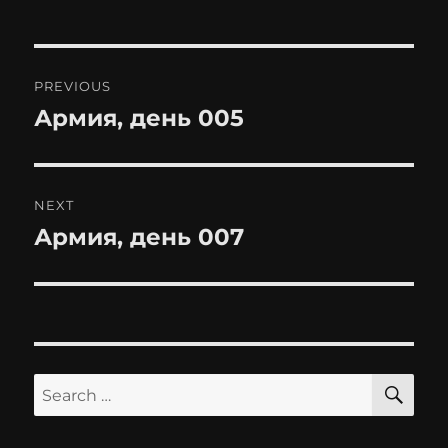
Post
PREVIOUS
navigation
Армия, день 005
Previous
post:
NEXT
Армия, день 007
Next
post:
SE
Search
for: