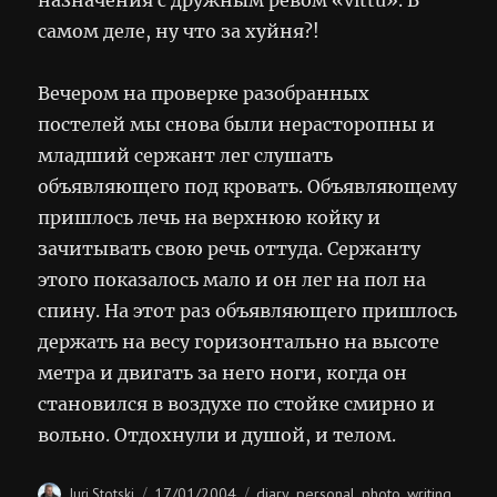
самом деле, ну что за хуйня?!
Вечером на проверке разобранных
постелей мы снова были нерасторопны и
младший сержант лег слушать
объявляющего под кровать. Объявляющему
пришлось лечь на верхнюю койку и
зачитывать свою речь оттуда. Сержанту
этого показалось мало и он лег на пол на
спину. На этот раз объявляющего пришлось
держать на весу горизонтально на высоте
метра и двигать за него ноги, когда он
становился в воздухе по стойке смирно и
вольно. Отдохнули и душой, и телом.
Author
Posted
Categories
17/01/2004
diary
personal
photo
writing
Juri Stotski
,
,
,