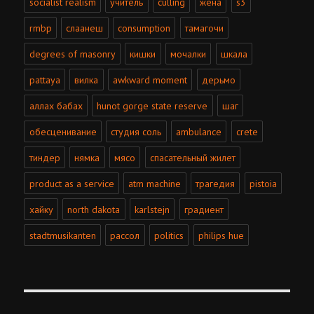
socialist realism
учитель
culling
жена
s3
rmbp
слаанеш
consumption
тамагочи
degrees of masonry
кишки
мочалки
шкала
pattaya
вилка
awkward moment
дерьмо
аллах бабах
hunot gorge state reserve
шаг
обесценивание
студия соль
ambulance
crete
тиндер
нямка
мясо
спасательный жилет
product as a service
atm machine
трагедия
pistoia
хайку
north dakota
karlstejn
градиент
stadtmusikanten
рассол
politics
philips hue