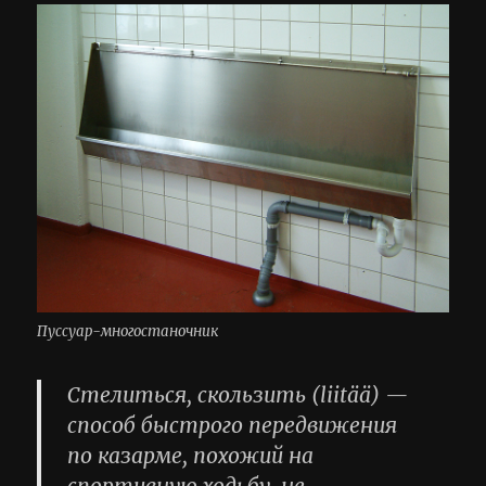
Пуссуар-многостаночник
Стелиться, скользить (liitää) —
способ быстрого передвижения
по казарме, похожий на
спортивную ходьбу, не