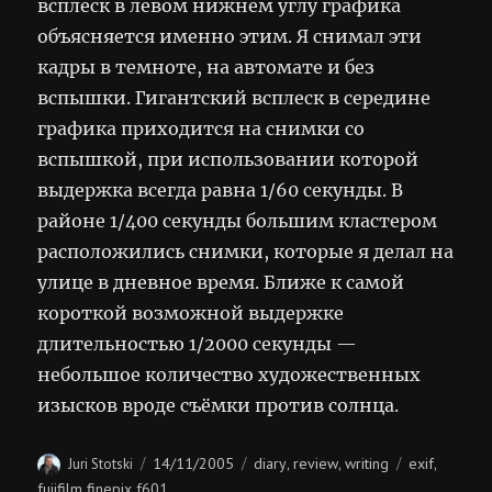
всплеск в левом нижнем углу графика
объясняется именно этим. Я снимал эти
кадры в темноте, на автомате и без
вспышки. Гигантский всплеск в середине
графика приходится на снимки со
вспышкой, при использовании которой
выдержка всегда равна 1/60 секунды. В
районе 1/400 секунды большим кластером
расположились снимки, которые я делал на
улице в дневное время. Ближе к самой
короткой возможной выдержке
длительностью 1/2000 секунды —
небольшое количество художественных
изысков вроде съёмки против солнца.
Author
Posted
Categories
Tags
14/11/2005
diary
review
writing
exif
Juri Stotski
,
,
,
on
fujifilm finepix f601