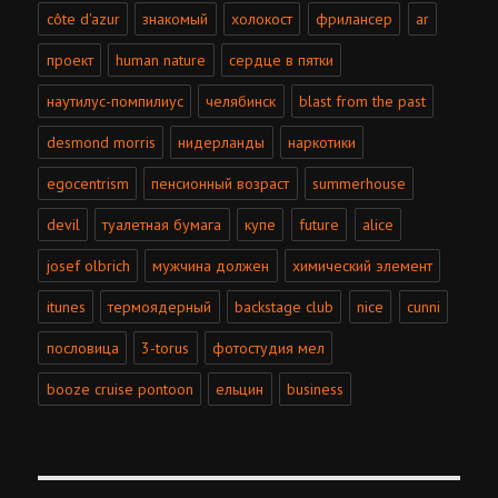
côte d'azur
знакомый
холокост
фрилансер
ar
проект
human nature
сердце в пятки
наутилус-помпилиус
челябинск
blast from the past
desmond morris
нидерланды
наркотики
egocentrism
пенсионный возраст
summerhouse
devil
туалетная бумага
купе
future
alice
josef olbrich
мужчина должен
химический элемент
itunes
термоядерный
backstage club
nice
cunni
пословица
3-torus
фотостудия мел
booze cruise pontoon
ельцин
business