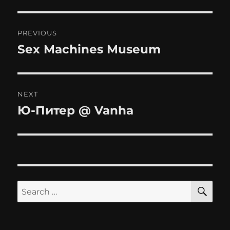
Post
PREVIOUS
navigation
Sex Machines Museum
Previous
post:
NEXT
Ю-Питер @ Vanha
Next
post:
SE
Search
for: