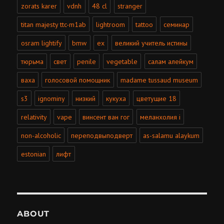
zorats karer
vdnh
48 cl
stranger
titan majesty ttc-m1ab
lightroom
tattoo
семинар
osram lightify
bmw
ex
великий учитель истины
тюрьма
свет
penile
vegetable
салам алейкум
ваха
голосовой помощник
madame tussaud museum
s3
ignominy
низкий
кукуха
цветущие 18
relativity
vape
винсент ван гог
меланхолия i
non-alcoholic
переподвыподверт
as-salamu alaykum
estonian
лифт
ABOUT