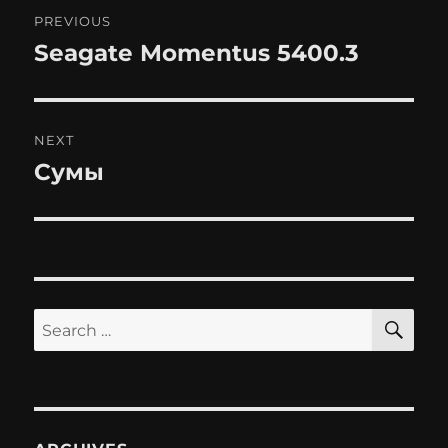
Post
PREVIOUS
navigation
Seagate Momentus 5400.3
Previous
post:
NEXT
Сумы
Next
post:
SE
Search
for: