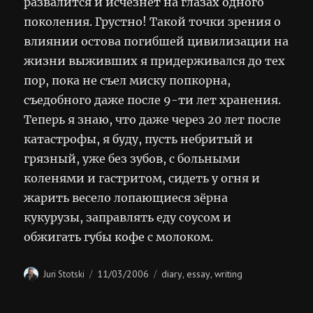
развалится и исчезнет на глазах одного
поколения. Грустно! Такой точки зрения о
влиянии остова погибшей цивилизации на
жизни выживших я придерживался до тех
пор, пока не съел миску попкорна,
съедобного даже после 9-ти лет хранения.
Теперь я знаю, что даже через 20 лет после
катастрофы, я буду, пусть небритый и
грязный, уже без зубов, с больными
коленями и гастритом, сидеть у огня и
жарить весело лопающиеся зёрна
кукурузы, заправлять еду соусом и
обжигать губы кофе с молоком.
Author
Posted
Categories
11/03/2006
diary
essay
writing
Juri Stotski
,
,
on