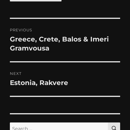
Post
PREVIOUS
navigation
Greece, Crete, Balos & Imeri
Previous
post:
Gramvousa
NEXT
Estonia, Rakvere
Next
post:
SE
Search