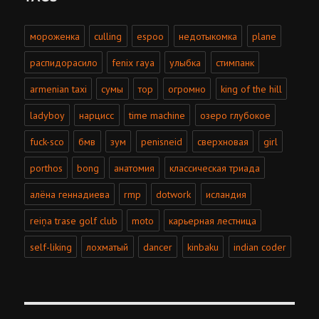
мороженка
culling
espoo
недотыкомка
plane
распидорасило
fenix raya
улыбка
стимпанк
armenian taxi
сумы
тор
огромно
king of the hill
ladyboy
нарцисс
time machine
озеро глубокое
fuck-sco
бмв
зум
penisneid
сверхновая
girl
porthos
bong
анатомия
классическая триада
алёна геннадиева
rmp
dotwork
исландия
reiņa trase golf club
moto
карьерная лестница
self-liking
лохматый
dancer
kinbaku
indian coder