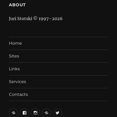
ABOUT
Juri Stotski © 1997–
2026
Home
Sites
Links
Services
Contacts
вКонтакте
Facebook
Instagram
LiveJournal
Twitter