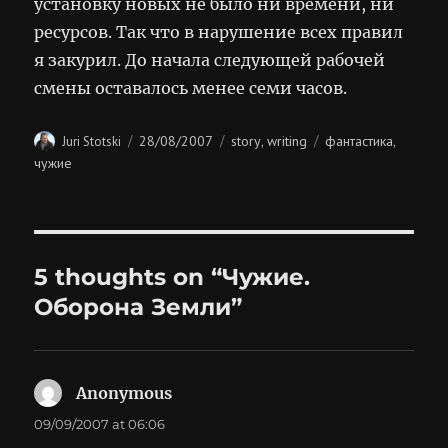
установку новых не было ни времени, ни
ресурсов. Так что в нарушение всех правил
я закурил. До начала следующей рабочей
смены оставалось менее семи часов.
Author
Posted
Categories
Tags
28/08/2007
story
writing
фантастика
Juri Stotski
,
,
on
чужие
5 thoughts on “Чужие.
Оборона Земли”
Anonymous
says:
09/09/2007 at 06:06