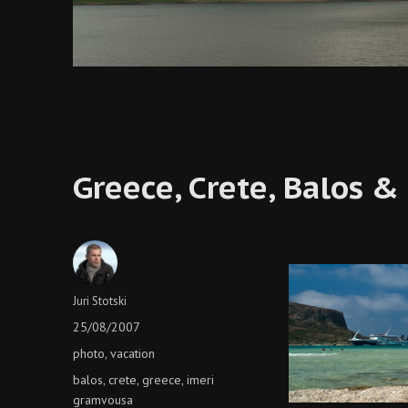
Greece, Crete, Balos 
Author
Juri Stotski
Posted
25/08/2007
on
Categories
photo
vacation
,
Tags
balos
crete
greece
imeri
,
,
,
gramvousa