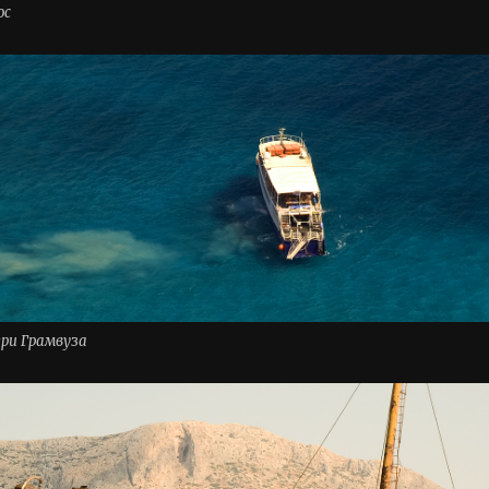
ос
ри Грамвуза