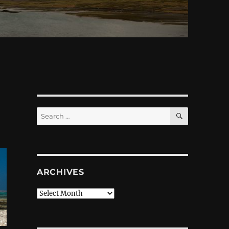
SEARCH
Search
for:
ARCHIVES
Archives