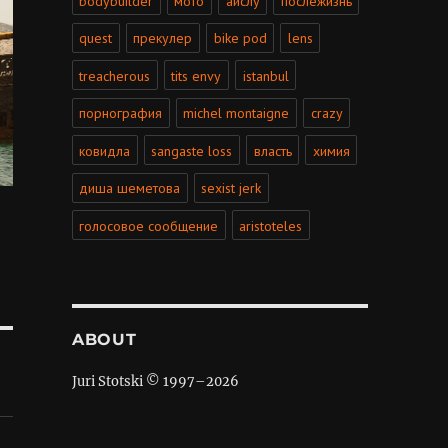
bodybuilder
мото
айслу
послежизнь
quest
прекулер
bike pod
lens
treacherous
tits envy
istanbul
порнография
michel montaigne
crazy
ковидла
sangaste loss
власть
химия
диша шеметова
sexist jerk
голосовое сообщение
aristoteles
ABOUT
Juri Stotski © 1997–
2026