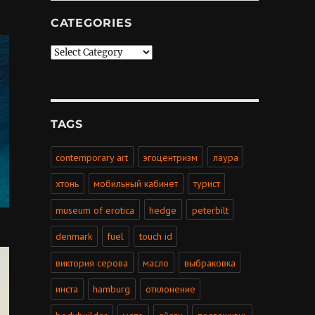
CATEGORIES
Categories
TAGS
contemporary art
эгоцентризм
лаура
хтонь
мобильный кабинет
турист
museum of erotica
hedge
peterbilt
denmark
fuel
touch id
виктория серова
масло
выбраковка
инста
hamburg
отклонение