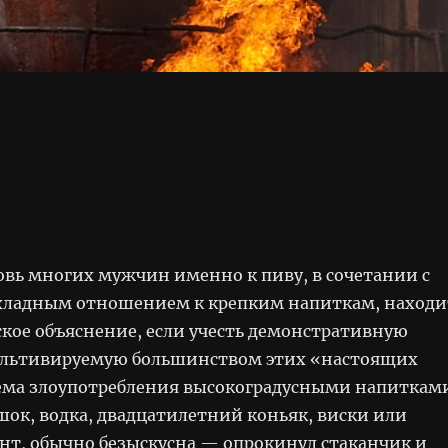
овь многих мужчин именно к пиву, в сочетании с
охладным отношением к крепким напиткам, находи
ское объяснение, если учесть демонстративную
ультивируемую большинством этих «настоящих
ема злоупотребления высокоградусными напиткам
шок, водка, двадцатилетний коньяк, виски или
нт, обычно безыскусна — опрокинул стаканчик и