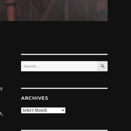
SEARCH
Search
for:
т
ARCHIVES
Archives
и,