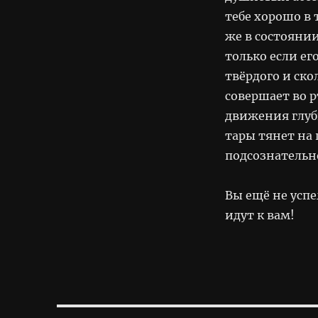
тебе хорошо в
же в состояни
только если ег
твёрдого и ск
совершает во 
движения глу
тары тянет на 
подсознательн
Вы ещё не усп
идут к вам!