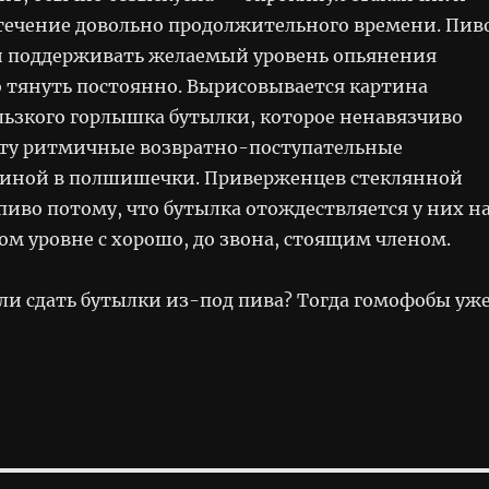
 течение довольно продолжительного времени. Пив
и поддерживать желаемый уровень опьянения
о тянуть постоянно. Вырисовывается картина
ользкого горлышка бутылки, которое ненавязчиво
рту ритмичные возвратно-поступательные
биной в полшишечки. Приверженцев стеклянной
пиво потому, что бутылка отождествляется у них н
ом уровне с хорошо, до звона, стоящим членом.
ели сдать бутылки из-под пива? Тогда гомофобы уж