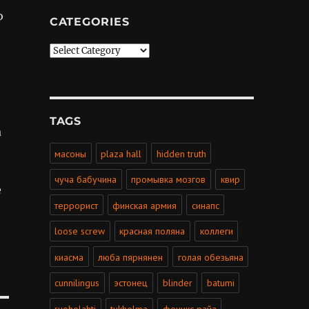
о
CATEGORIES
Categories
TAGS
а
масоны
plaza hall
hidden truth
чуча бабучина
промывка мозгов
квир
е
террорист
финская армия
синапс
loose screw
красная поляна
коллеги
киасма
люба пярнянен
голая обезьяна
cunnilingus
эстонец
blinder
batumi
ruoholahti
tukholma
феникс райа