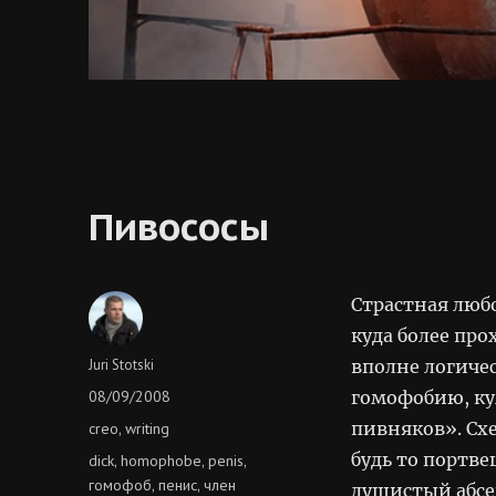
Пивососы
Страстная люб
куда более пр
Author
Juri Stotski
вполне логиче
Posted
08/09/2008
гомофобию, к
on
Categories
пивняков». Сх
creo
writing
,
будь то портве
Tags
dick
homophobe
penis
,
,
,
гомофоб
пенис
член
,
,
душистый абсе