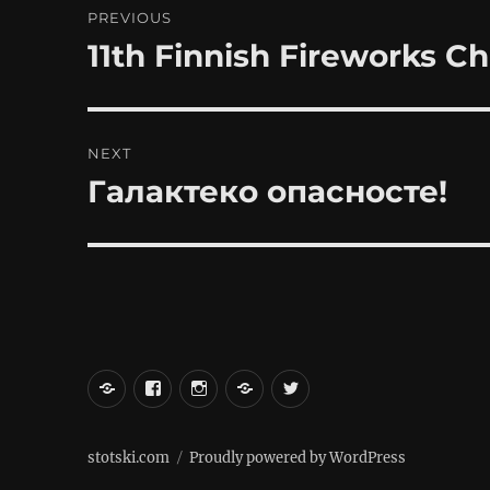
PREVIOUS
navigation
11th Finnish Fireworks 
Previous
post:
NEXT
Галактеко опасносте!
Next
post:
вКонтакте
Facebook
Instagram
LiveJournal
Twitter
stotski.com
Proudly powered by WordPress