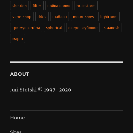
sheldon
filter
война полов
brainstorm
vape-shop
ddds
шаблон
motor show
lightroom
три мушкетёра
spherical
озеро глубокое
slaanesh
марш
ABOUT
Juri Stotski © 1997–
2026
Home
Sites