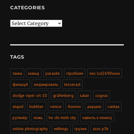
CATEGORIES
Categories
TAGS
танка
ковид
parasite
стробизм
nec lcd2690wuxi
феншуй
хеджировать
tesseract
dodge viper srt-10
gräfenberg
satan
cognac
stupid
bubbler
venice
бонтон
дерьмо
vantaa
рутинёр
ложь
ho chi minh city
зависть к пенису
online photography
withings
грузия
asus p5k