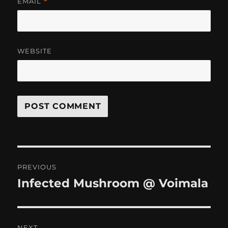
EMAIL
*
WEBSITE
Post
PREVIOUS
navigation
Infected Mushroom @ Voimala
Previous
post:
NEXT