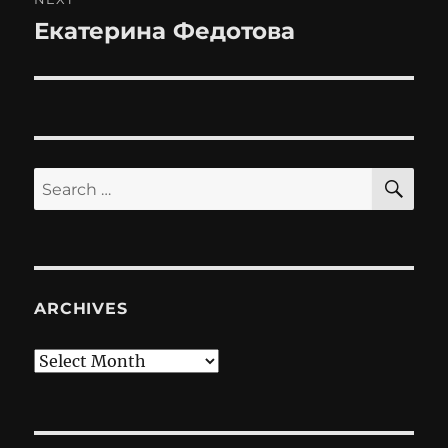
Екатерина Федотова
Next
post:
SE
Search
for:
ARCHIVES
Archives