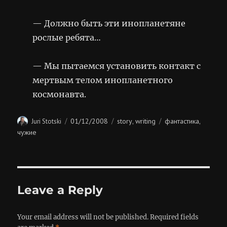
— Должно быть эти инопланетяне
рослые ребята…
— Мы пытаемся установить контакт с
мертвым телом инопланетного
космонавта.
Author
Posted
Categories
Tags
01/12/2008
story
writing
фантастика
Juri Stotski
,
,
on
чужие
Leave a Reply
Your email address will not be published.
Required fields