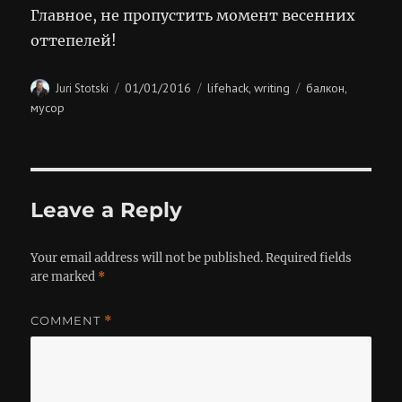
Главное, не пропустить момент весенних
оттепелей!
Author
Posted
Categories
Tags
01/01/2016
lifehack
writing
балкон
Juri Stotski
,
,
on
мусор
Leave a Reply
Your email address will not be published.
Required fields
are marked
*
COMMENT
*