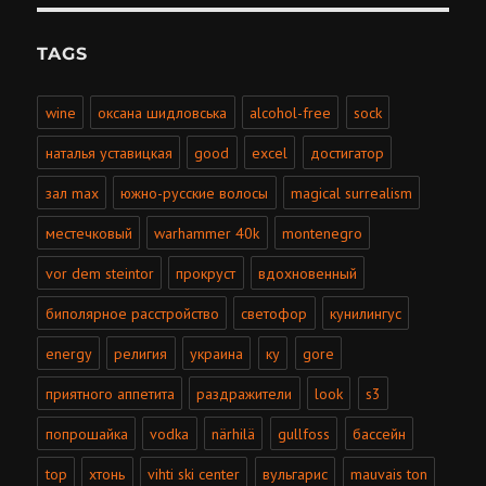
TAGS
wine
оксана шидловська
alcohol-free
sock
наталья уставицкая
good
excel
достигатор
зал max
южно-русские волосы
magical surrealism
местечковый
warhammer 40k
montenegro
vor dem steintor
прокруст
вдохновенный
биполярное расстройство
светофор
кунилингус
energy
религия
украина
ку
gore
приятного аппетита
раздражители
look
s3
попрошайка
vodka
närhilä
gullfoss
бассейн
top
хтонь
vihti ski center
вульгарис
mauvais ton