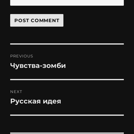
Post
PREVIOUS
navigation
Чувства-зомби
Previous
post:
NEXT
Русская идея
Next
post: