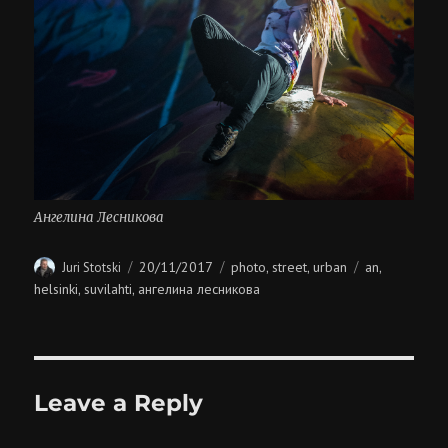
Ангелина Лесникова
Author
Posted
Categories
Tags
20/11/2017
photo
street
urban
an
Juri Stotski
,
,
,
on
helsinki
suvilahti
ангелина лесникова
,
,
Leave a Reply