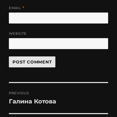
EMAIL
*
WEBSITE
Post
PREVIOUS
navigation
Галина Котова
Previous
post: