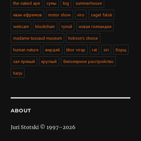
the naked ape
сумы
big
summerhouse
иван ефремов
motor show
viro
sagel falok
webcam
blockchain
тупой
новая голландия
madame tussaud museum
hobson's choice
human nature
жирдяй
khor virap
rat
siri
борщ
зал пряный
круглый
биполярное расстройство
harju
ABOUT
Juri Stotski © 1997–
2026