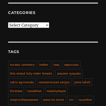
CATEGORIES
Categories
TAGS
noratus cemetery
twitter
такъ
евросоюз
tirta empul holy water temple
джулия сунцова
satria agrowisata
человеческая натура
jenia lubich
богемия
газлайтинг
манипуляция
энергосбережение
жена по почте
ors
cucumber