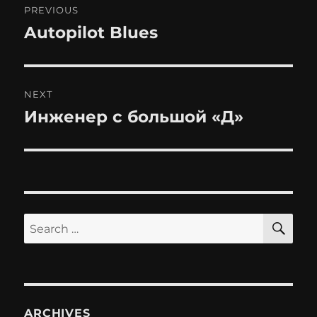
PREVIOUS
navigation
Autopilot Blues
Previous
post:
NEXT
Инженер с большой «Д»
Next
post:
SE
Search
for:
ARCHIVES