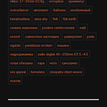
nikkor 17–55mm f/2.8g
corruption
кунилингус
overachiever
автопилот
бабочка
необелковый
benalmadena
anna arty
fwb
flat earth
словить макконахи
positive reinforcement
walk
wrench
совместное настоящее
университет
pants
sigulda
pendulous scrotum
машина
гидродинамика
zuiko digital 40–150mm f/3.5–4.5
голая обезьяна
vape
мото
самозамес
sex appeal
homeless
cleopatra chest weave
толстяк