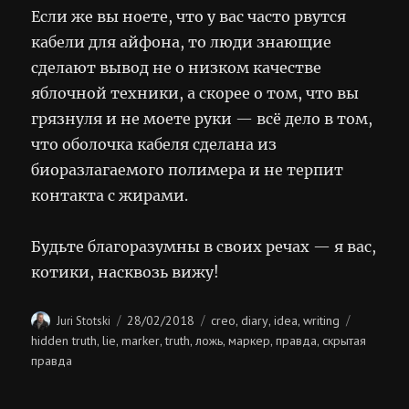
Если же вы ноете, что у вас часто рвутся
кабели для айфона, то люди знающие
сделают вывод не о низком качестве
яблочной техники, а скорее о том, что вы
грязнуля и не моете руки — всё дело в том,
что оболочка кабеля сделана из
биоразлагаемого полимера и не терпит
контакта с жирами.
Будьте благоразумны в своих речах — я вас,
котики, насквозь вижу!
Author
Posted
Categories
Tags
28/02/2018
creo
diary
idea
writing
Juri Stotski
,
,
,
on
hidden truth
lie
marker
truth
ложь
маркер
правда
скрытая
,
,
,
,
,
,
,
правда