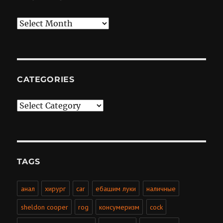
Archives
CATEGORIES
Categories
TAGS
анал
хирург
car
ебашим луки
наличные
sheldon cooper
rog
консумеризм
cock