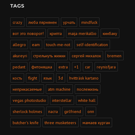
TAGS
crazy
люба пярнянен
урчать
mindfuck
вот это поворот!
крипта
maija merikallio
кинбаку
allegro
eam
touch-me-not
self-identification
akureyri
стрельнуть жижки
сергей михалок
bremen
pedant
фитоняшка
extra
+1
car
reynisfjara
кость
flight
язык
3d
hvitträsk kartano
неприкасаемые
atm machine
послежизнь
vegas photostudio
interstellar
white hall
sherlock holmes
паста
girlfriend
опп
butcher's knife
three musketeers
мамаев курган