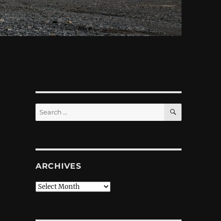
SEARCH
Search
for:
ARCHIVES
Archives