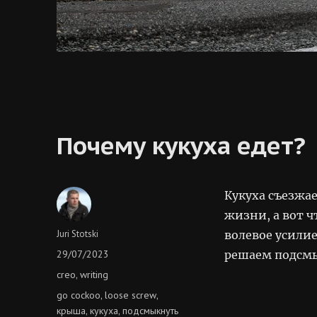
Почему кукуха едет?
Кукуха съезжае
жизни, а вот ч
Author
Juri Stotski
волевое усилие
Posted
29/07/2023
решаем подсмы
on
Categories
creo
writing
,
Tags
go cockoo
loose screw
,
,
крыша
кукуха
подсмыкнуть
,
,