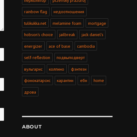
перколятор
plzeňský prazdroj
rainbow flag
недоотношения
tulikukka.net
melamine foam
mortgage
hobson's choice
jailbreak
jack daniel's
energizer
ace of base
cambodia
self-reflection
подвыподверт
вульгарис
колпино
фэнтези
фонокатарсис
карантин
ебн
home
дрова
ABOUT