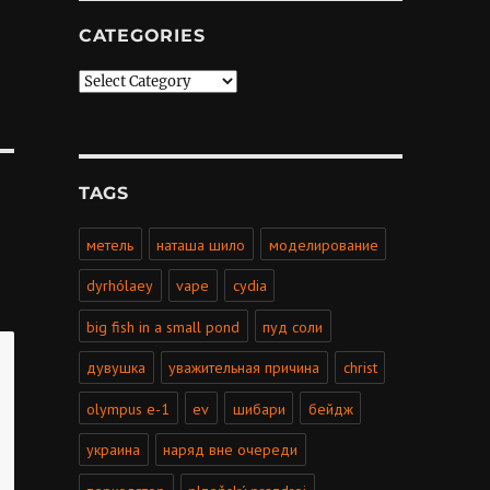
CATEGORIES
Categories
TAGS
метель
наташа шило
моделирование
dyrhólaey
vape
cydia
big fish in a small pond
пуд соли
дувушка
уважительная причина
christ
olympus e-1
ev
шибари
бейдж
украина
наряд вне очереди