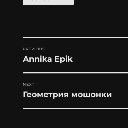
Post
PREVIOUS
navigation
Annika Epik
Previous
post:
NEXT
Геометрия мошонки
Next
post: