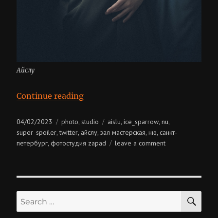
Айслу
“Айслу”
Continue reading
Posted
Categories
Tags
04/02/2023
photo
studio
aislu
ice_sparrow
nu
,
,
,
,
on
super_spoiler
twitter
айслу
зал мастерская
ню
санкт-
,
,
,
,
,
on
петербург
фотостудия zapad
leave a comment
,
айслу
SE
Search
for: