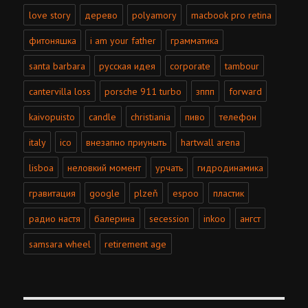
love story
дерево
polyamory
macbook pro retina
фитоняшка
i am your father
грамматика
santa barbara
русская идея
corporate
tambour
cantervilla loss
porsche 911 turbo
зппп
forward
kaivopuisto
candle
christiania
пиво
телефон
italy
ico
внезапно приуныть
hartwall arena
lisboa
неловкий момент
урчать
гидродинамика
гравитация
google
plzeň
espoo
пластик
радио настя
балерина
secession
inkoo
ангст
samsara wheel
retirement age