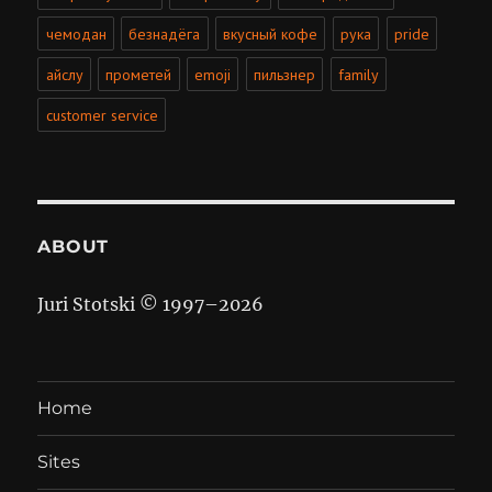
чемодан
безнадёга
вкусный кофе
рука
pride
айслу
прометей
emoji
пильзнер
family
customer service
ABOUT
Juri Stotski © 1997–
2026
Home
Sites