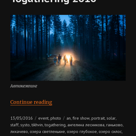
Автокемпинг
“Solar Systo Togathering 2016”
Continue reading
Posted
Categories
Tags
13/05/2016
event
photo
an
fire show
portrait
solar
,
,
,
,
,
on
staff
systo
tikhvin
togathering
ангелина лесникова
ганьково
,
,
,
,
,
,
лихачево
озера светленькие
озеро глубокое
озеро силос
,
,
,
,