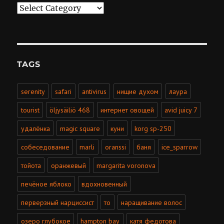
Categories
TAGS
serenity
safari
antivirus
нищие духом
лаура
tourist
öljysäiliö 468
интернет овощей
avid juicy 7
удалёнка
magic square
куни
korg sp-250
собеседование
marli
oranssi
баня
ice_sparrow
тойота
оранжевый
margarita voronova
печёное яблоко
вдохновенный
перверзный нарциссист
то
наращивание волос
озеро глубокое
hampton bay
катя федотова