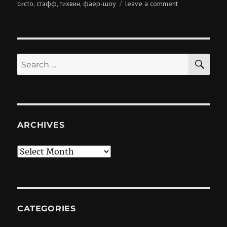
on
систо
стафф
тихвин
фаер-шоу
leave a comment
,
,
,
solar
systo
togathering
2016
SE
Search
for:
ARCHIVES
Archives
CATEGORIES