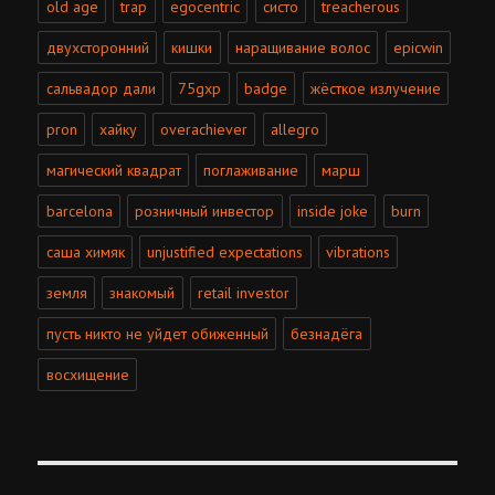
old age
trap
egocentric
систо
treacherous
двухсторонний
кишки
наращивание волос
epicwin
сальвадор дали
75gxp
badge
жёсткое излучение
pron
хайку
overachiever
allegro
магический квадрат
поглаживание
марш
barcelona
розничный инвестор
inside joke
burn
саша химяк
unjustified expectations
vibrations
земля
знакомый
retail investor
пусть никто не уйдет обиженный
безнадёга
восхищение