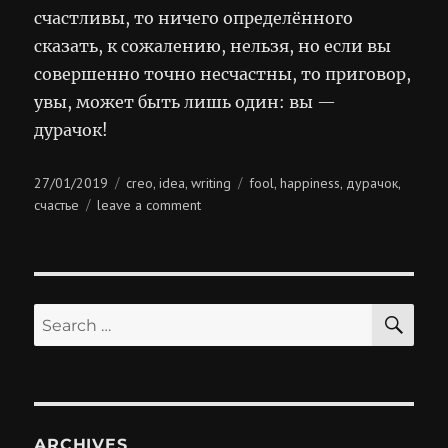
счастливы, то ничего определённого
сказать, к сожалению, нельзя, но если вы
совершенно точно несчастны, то приговор,
увы, может быть лишь один: вы —
дурачок!
Posted
Categories
Tags
27/01/2019
creo
idea
writing
fool
happiness
дурачок
,
,
,
,
,
on
on
счастье
leave a comment
про
дурачка
SE
Search
for:
ARCHIVES