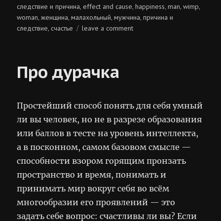
on
cледствие и причина
effect and cause
happiness
man
wimp
,
,
,
,
,
woman
женщина
малахольный
мужчина
причина и
,
,
,
,
on
следствие
счастье
leave a comment
,
следствие
и
причина
Про дурачка
Простейший способ понять для себя умный
ли вы человек, но не в разрезе образования
или баллов в тесте на уровень интеллекта,
а в посконном, самом базовом смысле —
способности взором горящим пронзать
пространство и время, понимать и
принимать мир вокруг себя во всём
многообразии его проявлений — это
задать себе вопрос: счастливы ли вы? Если