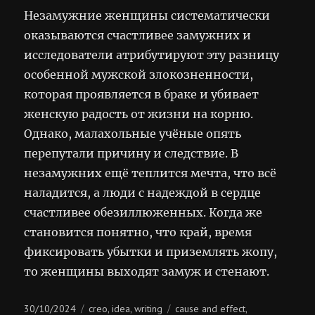
Незамужние женщины систематически
оказываются счастливее замужних и
исследователи атрибутируют эту разницу
особенной мужской злокозненности,
которая проявляется в браке и убивает
женскую радость от жизни на корню.
Однако, малахольные учёные опять
перепутали причину и следствие. В
незамужних ещё теплится мечта, что всё
наладится, а люди с надеждой в сердце
счастливее обезиллюженных. Когда же
становится понятно, что край, время
фиксировать убытки и приземлять жопу,
то женщины выходят замуж и стенают.
Posted
Categories
Tags
30/10/2024
creo
idea
writing
cause and effect
,
,
,