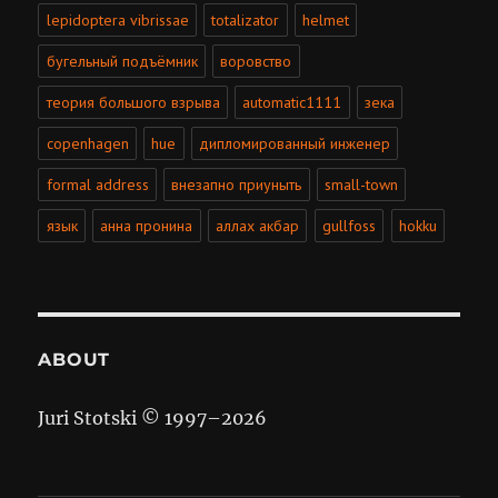
lepidoptera vibrissae
totalizator
helmet
бугельный подъёмник
воровство
теория большого взрыва
automatic1111
зека
copenhagen
hue
дипломированный инженер
formal address
внезапно приуныть
small-town
язык
анна пронина
аллах акбар
gullfoss
hokku
ABOUT
Juri Stotski © 1997–
2026