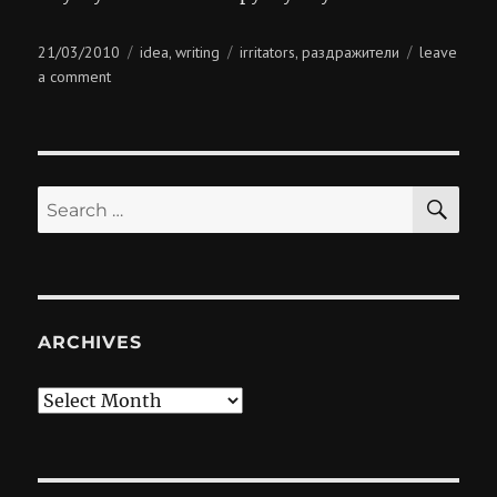
Posted
Categories
Tags
21/03/2010
idea
writing
irritators
раздражители
leave
,
,
on
on
a comment
раздражает!
SE
Search
for:
ARCHIVES
Archives