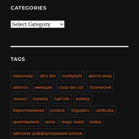
CATEGORIES
Categories
TAGS
пенсионер
ultra thin
marktplatz
авеста омар
antivirus
имитация
costa-del-sol
богический
сексист
mariella
half-life
вейпер
берестенникова
positive
linguistics
cambodia
криптовалюта
жопа
magic wand
война
цветовая дифференциация штанов