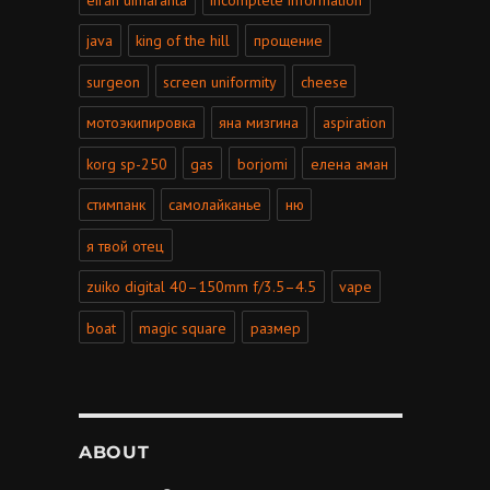
java
king of the hill
прощение
surgeon
screen uniformity
cheese
мотоэкипировка
яна мизгина
aspiration
korg sp-250
gas
borjomi
елена аман
стимпанк
самолайканье
ню
я твой отец
zuiko digital 40–150mm f/3.5–4.5
vape
boat
magic square
размер
ABOUT