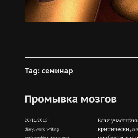
Tag:
семинар
Промывка мозгов
Posted
20/11/2015
Если участники
on
Categories
критически, а
diary
work
writing
,
,
прибегать к с
Tags
brainwashing
промывка
,