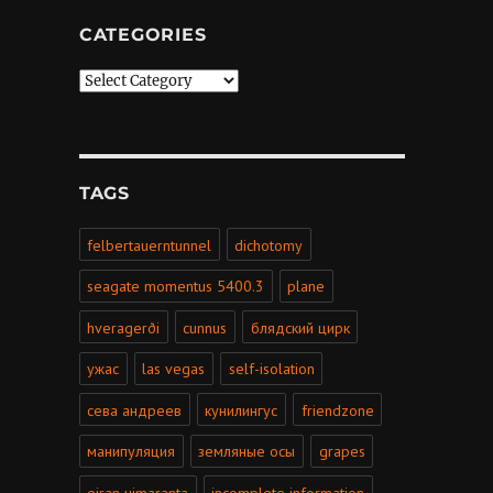
CATEGORIES
Categories
TAGS
felbertauerntunnel
dichotomy
seagate momentus 5400.3
plane
hveragerði
cunnus
блядский цирк
ужас
las vegas
self-isolation
сева андреев
кунилингус
friendzone
манипуляция
земляные осы
grapes
eiran uimaranta
incomplete information