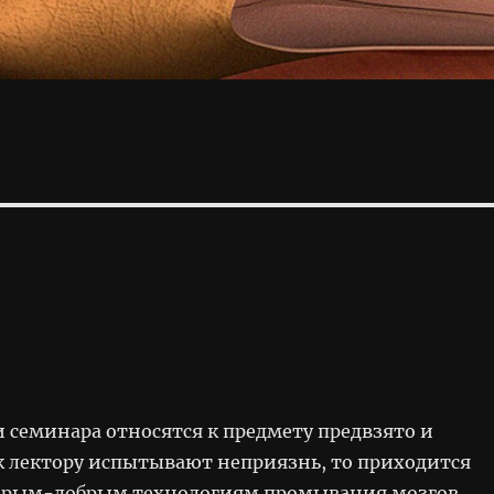
 семинара относятся к предмету предвзято и
 к лектору испытывают неприязнь, то приходится
тарым-добрым технологиям промывания мозгов.