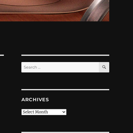
SEARCH
Search
for:
ARCHIVES
Archives