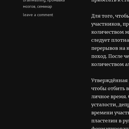
мозгов
семинар
,
on
leave a comment
Для того, что
промывка
участников, п
мозгов
количеством м
следует плотн
перерывов на 
поход. После ч
количеством а
Утверждённая 
чтобы отбить в
личное время. 
усталости, деп
времени участ
пластелин в ру
форматирован