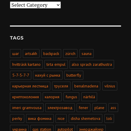
Categories
TAGS
шаг
artsakh
backpack
zürich
sauna
hvitträsk kartano
tirta empul
also sprach zarathustra
5-7-5-7-7
нахуй с рынка
butterfly
карьерная лестница
труселя
benalmadena
vilnius
криптоколония
калория
fungus
närhilä
imeri gramvousa
электрозавод
fener
plane
ass
perky
вика фомина
nice
disha shemetova
loli
украина
gas station
autopilot
энерджайзер