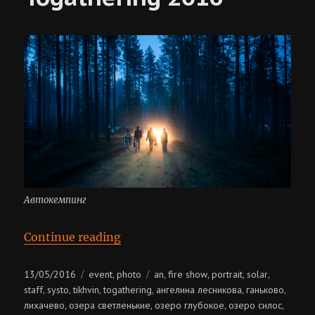
Автокемпинг
“Solar Systo Togathering 2016”
Continue reading
Posted
Categories
Tags
13/05/2016
event
photo
an
fire show
portrait
solar
,
,
,
,
,
on
staff
systo
tikhvin
togathering
ангелина лесникова
ганьково
,
,
,
,
,
,
лихачево
озера светленькие
озеро глубокое
озеро силос
,
,
,
,