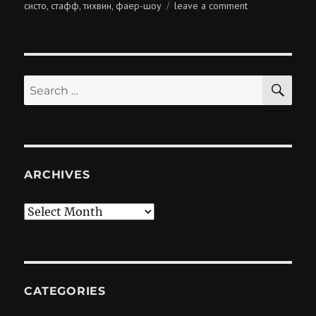
on
систо
стафф
тихвин
фаер-шоу
leave a comment
,
,
,
solar
systo
togathering
2016
SE
Search
for:
ARCHIVES
Archives
CATEGORIES