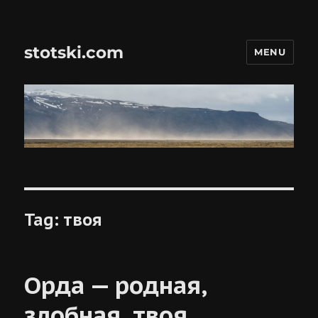
stotski.com
MENU
Tag:
твоя
Орда — родная,
злобная, твоя