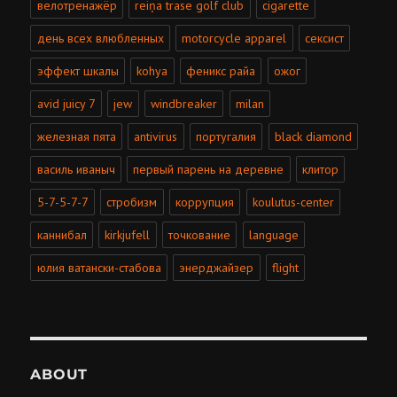
велотренажёр
reiņa trase golf club
cigarette
день всех влюбленных
motorcycle apparel
сексист
эффект шкалы
kohya
феникс райа
ожог
avid juicy 7
jew
windbreaker
milan
железная пята
antivirus
португалия
black diamond
василь иваныч
первый парень на деревне
клитор
5-7-5-7-7
стробизм
коррупция
koulutus-center
каннибал
kirkjufell
точкование
language
юлия ватански-стабова
энерджайзер
flight
ABOUT