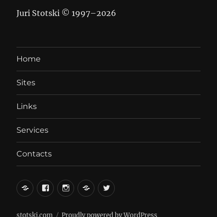
Juri Stotski © 1997–
2026
Home
Sites
Links
Services
Contacts
вКонтакте
Facebook
Instagram
LiveJournal
Twitter
stotski.com
Proudly powered by WordPress