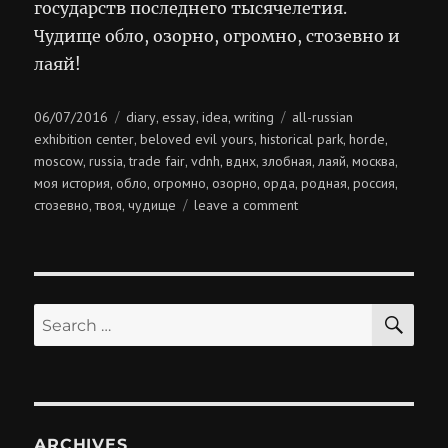
государств последнего тысячелетия.
Чудище обло, озорно, огромно, стозевно и
лаяй!
Posted
Categories
Tags
06/07/2016
diary
essay
idea
writing
all-russian
,
,
,
on
exhibition center
beloved evil yours
historical park
horde
,
,
,
,
moscow
russia
trade fair
vdnh
вднх
злобная
лаяй
москва
,
,
,
,
,
,
,
,
моя история
обло
огромно
озорно
орда
родная
россия
,
,
,
,
,
,
,
on
стозевно
твоя
чудище
leave a comment
,
,
орда
—
родная,
злобная,
SE
твоя
Search
for:
ARCHIVES